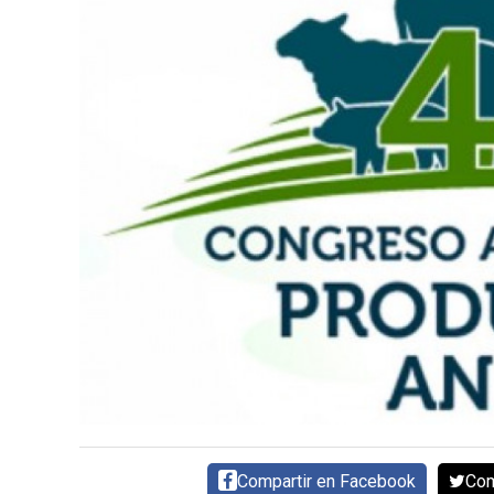
CARNE VACUNA
EVENTOS Y
CAPACITACIONES
DIRECTORIO
CALENDARIO
MEDIA KIT
TEMAS DESTACADOS
CARNE
FRIGORIFICO
VACAS
INVESTIGACIÓN
AGRO
CONCURSO
PREMIO
Compartir en Facebook
Com