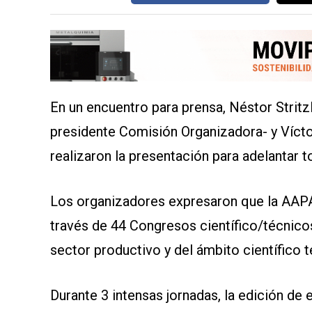
SERVICIOS
En un encuentro para prensa, Néstor Strit
presidente Comisión Organizadora- y Vícto
realizaron la presentación para adelantar 
CONTÁCTENOS
AYUDA
TÉRMINOS
Los organizadores expresaron que la AAPA
Y
CONDICIONES
través de 44 Congresos científico/técnico
POLÍTICAS
DE
sector productivo y del ámbito científico 
PRIVACIDAD
MAPA
DEL
SITIO
Durante 3 intensas jornadas, la edición de 
QUIENES