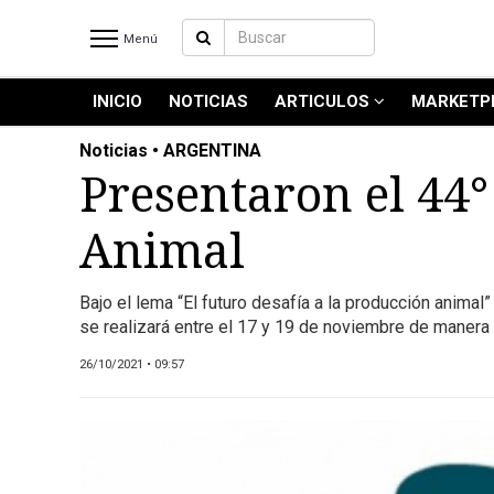
Menú
INICIO
NOTICIAS
ARTICULOS
MARKETP
INICIO
NOTICIAS RECIENTES
Noticias • ARGENTINA
NOTICIAS
Presentaron el 44
ARTICULOS
Animal
PRODUCCIÓN
PROCESO
Bajo el lema “El futuro desafía a la producción anim
PRODUCTO
se realizará entre el 17 y 19 de noviembre de manera v
NUEVOS PRODUCTOS
26/10/2021 • 09:57
MARKETPLACE
REVISTAS
REVISTAS
CATÁLOGO DE CORTES DE