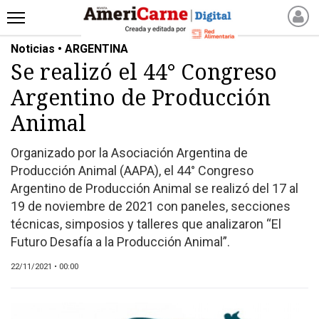
Noticias • ARGENTINA
INICIO
Se realizó el 44° Congreso
NOTICIAS RECIENTES
Argentino de Producción
NOTICIAS
ARTICULOS
Animal
PRODUCCIÓN
Organizado por la Asociación Argentina de
PROCESO
Producción Animal (AAPA), el 44° Congreso
PRODUCTO
Argentino de Producción Animal se realizó del 17 al
NUEVOS PRODUCTOS
19 de noviembre de 2021 con paneles, secciones
técnicas, simposios y talleres que analizaron “El
MARKETPLACE
Futuro Desafía a la Producción Animal”.
REVISTAS
REVISTAS
22/11/2021 • 00:00
CATÁLOGO DE CORTES
DE CARNE VACUNA