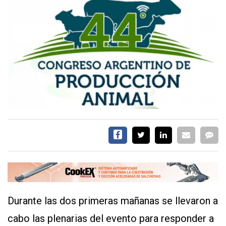
EVENTOS Y
CAPACITACIONES
DIRECTORIO
CALENDARIO
MEDIA KIT
SERVICIOS
Durante las dos primeras mañanas se llevaron a
CONTÁCTENOS
AYUDA
cabo las plenarias del evento para responder a
TÉRMINOS