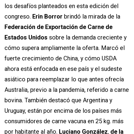
Y
los desafíos planteados en esta edición del
CONDICIONES
POLÍTICAS
congreso.
Erin Borror
brindó la mirada de la
DE
PRIVACIDAD
Federación de Exportación de Carne de
MAPA
DEL
Estados Unidos
sobre la demanda creciente y
SITIO
cómo supera ampliamente la oferta. Marcó el
QUIENES
SOMOS
fuerte crecimiento de China, y cómo USDA
ahora está enfocada en ese país y el sudeste
asiático para reemplazar lo que antes ofrecía
Australia, previo a la pandemia, referido a carne
bovina. También destacó que Argentina y
Uruguay, están por encima de los países más
consumidores de carne vacuna en 25 kg. más
por habitante al año.
Luciano González
,
de la