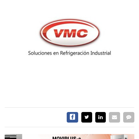
EVENTOS Y
CAPACITACIONES
DIRECTORIO
CALENDARIO
MEDIA KIT
TEMAS DESTACADOS
CARNE
FRIGORIFICO
VACAS
INVESTIGACIÓN
AGRO
CONCURSO
PREMIO
SERVICIOS