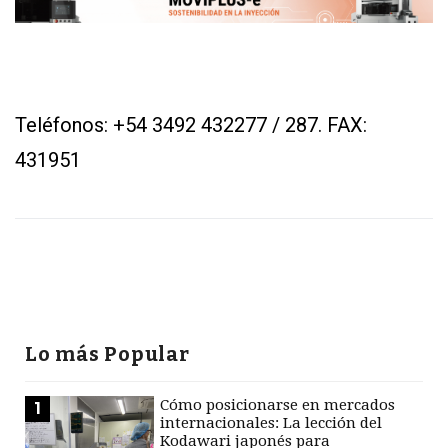
Teléfonos: +54 3492 432277 / 287. FAX:
431951
CONTÁCTENOS
AYUDA
TÉRMINOS
Y
CONDICIONES
POLÍTICAS
DE
PRIVACIDAD
MAPA
Lo más Popular
DEL
SITIO
QUIENES
Cómo posicionarse en mercados
1
SOMOS
internacionales: La lección del
Kodawari japonés para