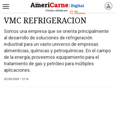
VMC REFRIGERACION
INICIO
NOTICIAS RECIENTES
Somos una empresa que se orienta principalmente
NOTICIAS
al desarrollo de soluciones de refrigeración
ARTICULOS
industrial para un vasto universo de empresas
alimenticias, químicas y petroquímicas. En el campo
PRODUCCIÓN
de la energía, proveemos equipamiento para el
PROCESO
tratamiento de gas y petróleo para múltiples
PRODUCTO
aplicaciones.
NUEVOS PRODUCTOS
02/03/2023 • 12:16
MARKETPLACE
REVISTAS
REVISTAS
CATÁLOGO DE CORTES
DE CARNE VACUNA