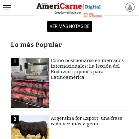
INICIO
VER MÁS NOTAS DE
NOTICIAS RECIENTES
NOTICIAS
Lo más Popular
ARTICULOS
PRODUCCIÓN
Cómo posicionarse en mercados
1
internacionales: La lección del
PROCESO
Kodawari japonés para
Latinoamérica
PRODUCTO
NUEVOS PRODUCTOS
MARKETPLACE
REVISTAS
REVISTAS
Argentina for Export, una frase
2
cada vez más vigente
CATÁLOGO DE CORTES
DE CARNE VACUNA