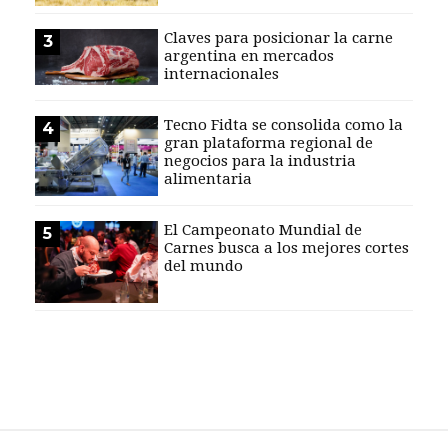
EVENTOS Y
Claves para posicionar la carne
3
CAPACITACIONES
argentina en mercados
internacionales
DIRECTORIO
CALENDARIO
Tecno Fidta se consolida como la
4
MEDIA KIT
gran plataforma regional de
negocios para la industria
alimentaria
SERVICIOS
El Campeonato Mundial de
5
Carnes busca a los mejores cortes
del mundo
CONTÁCTENOS
AYUDA
TÉRMINOS