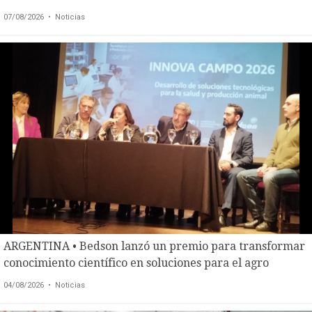
EVENTOS Y
07/08/2026
• Noticias
CAPACITACIONES
DIRECTORIO
CALENDARIO
MEDIA KIT
TEMAS DESTACADOS
CARNE
FRIGORIFICO
VACAS
INVESTIGACIÓN
AGRO
CONCURSO
ARGENTINA • Bedson lanzó un premio para transformar
PREMIO
conocimiento científico en soluciones para el agro
04/08/2026
• Noticias
SERVICIOS