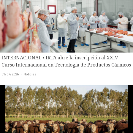
INTERNACIONAL • IRTA abre la inscripción al XXIV
CONTÁCTENOS
AYUDA
Curso Internacional en Tecnología de Productos Cárnicos
TÉRMINOS
31/07/2026
• Noticias
Y
CONDICIONES
POLÍTICAS
DE
PRIVACIDAD
MAPA
DEL
SITIO
QUIENES
SOMOS