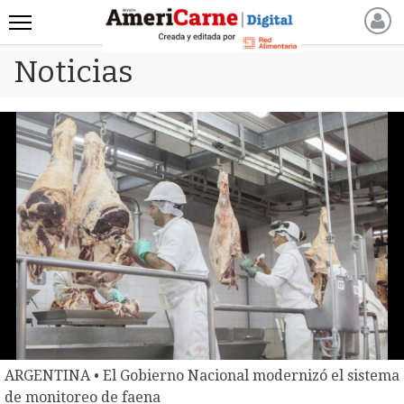
Noticias
INICIO
NOTICIAS RECIENTES
NOTICIAS
ARTICULOS
PRODUCCIÓN
PROCESO
PRODUCTO
NUEVOS PRODUCTOS
MARKETPLACE
REVISTAS
REVISTAS
CATÁLOGO DE CORTES
ARGENTINA • El Gobierno Nacional modernizó el sistema
DE CARNE VACUNA
de monitoreo de faena