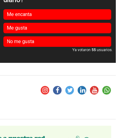
Me encanta
Me gusta
No me gusta
Ya votaron
55
usuarios.