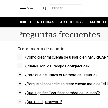
Menú
INICIO
NOTICIAS
ARTICULOS
MARKETP
INICIO
NOTICIAS RECIENTES
Preguntas frecuentes
NOTICIAS
ARTICULOS
Crear cuenta de usuario
PRODUCCIÓN
+
¿Como crear mi cuenta de usuario en AMERICAR
PROCESO
+
¿Cuales son los Campos obligatorios?
PRODUCTO
+
NUEVOS PRODUCTOS
¿Para que se utiliza el Nombre de Usuario?
MARKETPLACE
+
¿Porque al hacer clic en crear cuenta me dice "el
REVISTAS
+
¿Que significa "Verificar nombre de usuario"?
REVISTAS
+
¿Que es el password?
CATÁLOGO DE CORTES DE