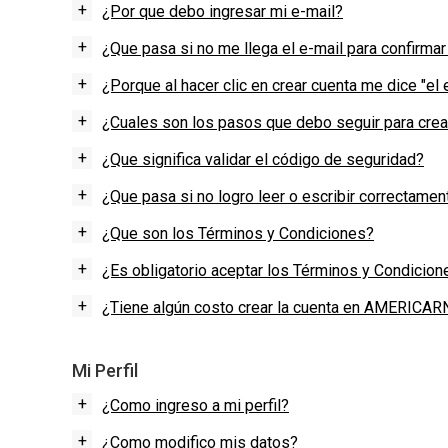
+
¿Por que debo ingresar mi e-mail?
CARNE VACUNA
EVENTOS Y
+
¿Que pasa si no me llega el e-mail para confirmar
CAPACITACIONES
+
¿Porque al hacer clic en crear cuenta me dice "el 
DIRECTORIO
+
¿Cuales son los pasos que debo seguir para crear
CALENDARIO
+
¿Que significa validar el código de seguridad?
MEDIA KIT
+
¿Que pasa si no logro leer o escribir correctame
SERVICIOS
+
¿Que son los Términos y Condiciones?
+
¿Es obligatorio aceptar los Términos y Condicion
+
¿Tiene algún costo crear la cuenta en AMERICAR
Mi Perfil
+
¿Como ingreso a mi perfil?
+
¿Como modifico mis datos?
CONTÁCTENOS