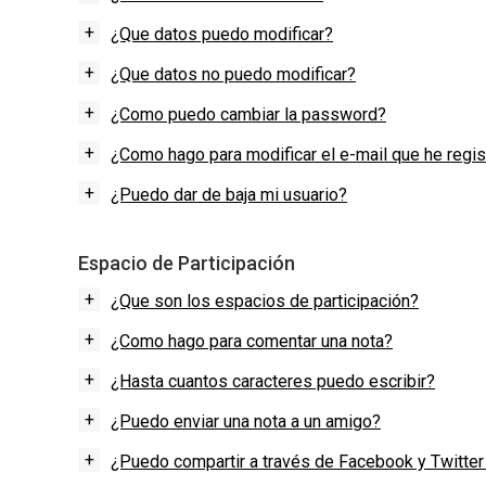
AYUDA
+
¿Que datos puedo modificar?
TÉRMINOS
Y
+
¿Que datos no puedo modificar?
CONDICIONES
POLÍTICAS
+
¿Como puedo cambiar la password?
DE
PRIVACIDAD
+
¿Como hago para modificar el e-mail que he regi
MAPA
DEL
+
SITIO
¿Puedo dar de baja mi usuario?
QUIENES
SOMOS
Espacio de Participación
+
¿Que son los espacios de participación?
+
¿Como hago para comentar una nota?
+
¿Hasta cuantos caracteres puedo escribir?
+
¿Puedo enviar una nota a un amigo?
+
¿Puedo compartir a través de Facebook y Twitter