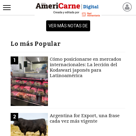
INICIO
VER MÁS NOTAS DE
NOTICIAS RECIENTES
NOTICIAS
Lo más Popular
ARTICULOS
PRODUCCIÓN
Cómo posicionarse en mercados
1
internacionales: La lección del
PROCESO
Kodawari japonés para
Latinoamérica
PRODUCTO
NUEVOS PRODUCTOS
MARKETPLACE
REVISTAS
REVISTAS
Argentina for Export, una frase
2
cada vez más vigente
CATÁLOGO DE CORTES
DE CARNE VACUNA