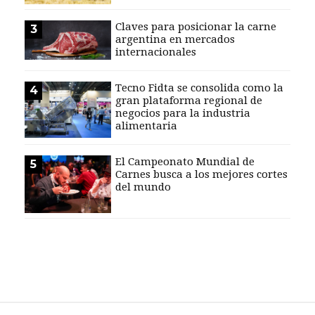
EVENTOS Y
Claves para posicionar la carne
3
CAPACITACIONES
argentina en mercados
internacionales
DIRECTORIO
CALENDARIO
Tecno Fidta se consolida como la
4
MEDIA KIT
gran plataforma regional de
negocios para la industria
alimentaria
SERVICIOS
El Campeonato Mundial de
5
Carnes busca a los mejores cortes
del mundo
CONTÁCTENOS
AYUDA
TÉRMINOS