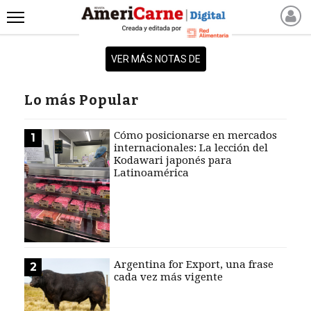
INICIO
VER MÁS NOTAS DE
NOTICIAS RECIENTES
NOTICIAS
Lo más Popular
ARTICULOS
PRODUCCIÓN
Cómo posicionarse en mercados
1
internacionales: La lección del
PROCESO
Kodawari japonés para
Latinoamérica
PRODUCTO
NUEVOS PRODUCTOS
MARKETPLACE
REVISTAS
REVISTAS
Argentina for Export, una frase
2
cada vez más vigente
CATÁLOGO DE CORTES
DE CARNE VACUNA