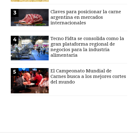
EVENTOS Y
Claves para posicionar la carne
3
CAPACITACIONES
argentina en mercados
internacionales
DIRECTORIO
CALENDARIO
Tecno Fidta se consolida como la
4
MEDIA KIT
gran plataforma regional de
negocios para la industria
alimentaria
SERVICIOS
El Campeonato Mundial de
5
Carnes busca a los mejores cortes
del mundo
CONTÁCTENOS
AYUDA
TÉRMINOS