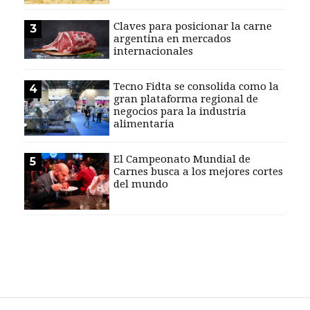
EVENTOS Y
Claves para posicionar la carne
3
CAPACITACIONES
argentina en mercados
internacionales
DIRECTORIO
CALENDARIO
Tecno Fidta se consolida como la
4
MEDIA KIT
gran plataforma regional de
negocios para la industria
alimentaria
SERVICIOS
El Campeonato Mundial de
5
Carnes busca a los mejores cortes
del mundo
CONTÁCTENOS
AYUDA
TÉRMINOS