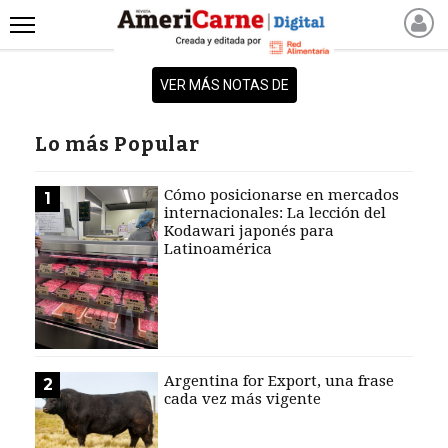
INICIO
VER MÁS NOTAS DE
NOTICIAS RECIENTES
NOTICIAS
Lo más Popular
ARTICULOS
PRODUCCIÓN
Cómo posicionarse en mercados
1
internacionales: La lección del
PROCESO
Kodawari japonés para
Latinoamérica
PRODUCTO
NUEVOS PRODUCTOS
MARKETPLACE
REVISTAS
REVISTAS
Argentina for Export, una frase
2
cada vez más vigente
CATÁLOGO DE CORTES
DE CARNE VACUNA