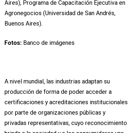
Aires), Programa de Capacitación Ejecutiva en
Agronegocios (Universidad de San Andrés,
Buenos Aires).
CONTÁCTENOS
Fotos:
Banco de imágenes
AYUDA
TÉRMINOS
Y
CONDICIONES
POLÍTICAS
DE
PRIVACIDAD
A nivel mundial, las industrias adaptan su
MAPA
DEL
producción de forma de poder acceder a
SITIO
QUIENES
certificaciones y acreditaciones institucionales
SOMOS
por parte de organizaciones públicas y
privadas representativas, cuyo reconocimiento