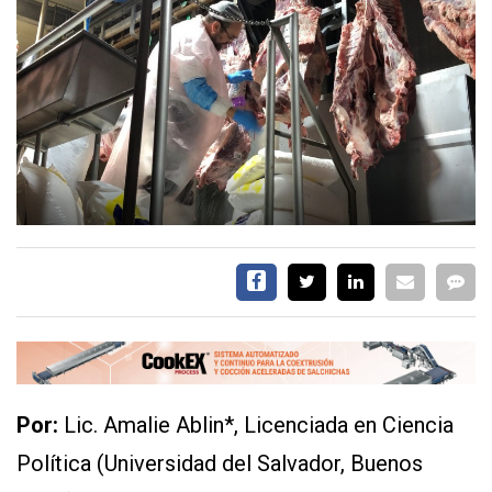
EVENTOS Y
CAPACITACIONES
DIRECTORIO
CALENDARIO
MEDIA KIT
TEMAS DESTACADOS
CARNE
FRIGORIFICO
VACAS
TIPIFICACION
GANDERÍA
SERVICIOS
Por:
Lic. Amalie Ablin*, Licenciada en Ciencia
Política (Universidad del Salvador, Buenos