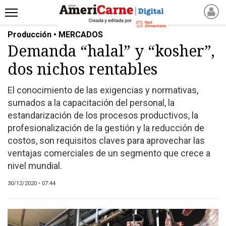
Producción • MERCADOS
INICIO
Demanda “halal” y “kosher”,
NOTICIAS RECIENTES
dos nichos rentables
NOTICIAS
ARTICULOS
El conocimiento de las exigencias y normativas,
PRODUCCIÓN
sumados a la capacitación del personal, la
PROCESO
estandarización de los procesos productivos, la
profesionalización de la gestión y la reducción de
PRODUCTO
costos, son requisitos claves para aprovechar las
NUEVOS PRODUCTOS
ventajas comerciales de un segmento que crece a
MARKETPLACE
nivel mundial.
REVISTAS
30/12/2020 • 07:44
REVISTAS
CATÁLOGO DE CORTES
DE CARNE VACUNA