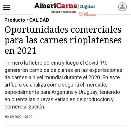
Producto • CALIDAD
INICIO
Oportunidades comerciales
NOTICIAS RECIENTES
para las carnes rioplatenses
NOTICIAS
ARTICULOS
en 2021
PRODUCCIÓN
Primero la fiebre porcina y luego el Covid-19,
PROCESO
generaron cambios de planes en las exportaciones
PRODUCTO
de carnes a nivel mundial durante el 2020. En este
NUEVOS PRODUCTOS
artículo se analiza cómo seguirá el mercado,
especialmente para Argentina y Uruguay, teniendo
MARKETPLACE
en cuenta las nuevas variables de producción y
REVISTAS
comercialización.
REVISTAS
30/12/2020 • 08:04
CATÁLOGO DE CORTES
DE CARNE VACUNA