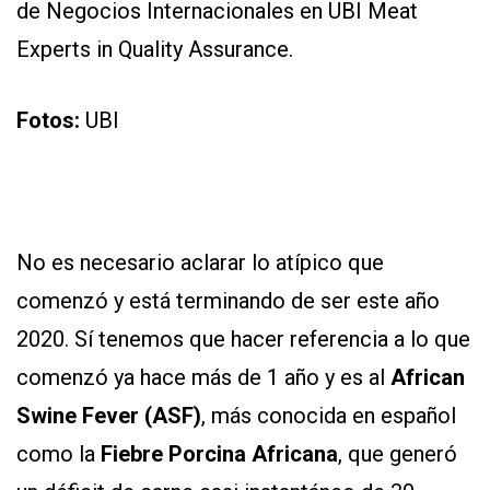
de Negocios Internacionales en UBI Meat
Experts in Quality Assurance.
Fotos:
UBI
CONTÁCTENOS
AYUDA
TÉRMINOS
No es necesario aclarar lo atípico que
Y
CONDICIONES
comenzó y está terminando de ser este año
POLÍTICAS
2020. Sí tenemos que hacer referencia a lo que
DE
PRIVACIDAD
comenzó ya hace más de 1 año y es al
African
MAPA
DEL
Swine Fever (ASF)
, más conocida en español
SITIO
QUIENES
como la
Fiebre Porcina Africana
, que generó
SOMOS