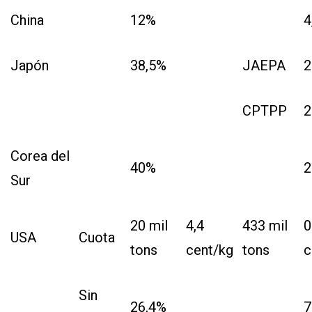
China
12%
4
Japón
38,5%
JAEPA
2
CPTPP
2
Corea del
40%
2
Sur
20 mil
4,4
433 mil
0
USA
Cuota
tons
cent/kg
tons
c
Sin
26,4%
7