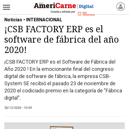
Noticias • INTERNACIONAL
INICIO
¡CSB FACTORY ERP es el
NOTICIAS RECIENTES
software de fábrica del año
NOTICIAS
ARTICULOS
2020!
PRODUCCIÓN
¡CSB FACTORY ERP es el Software de Fábrica del
PROCESO
Año 2020 ! En la emocionante final del congreso
PRODUCTO
digital de software de fábrica, la empresa CSB-
NUEVOS PRODUCTOS
System SE recibió el pasado 23 de noviembre de
2020 el codiciado premio en la categoría de "Fábrica
MARKETPLACE
digital".
REVISTAS
REVISTAS
30/12/2020 • 10:09
CATÁLOGO DE CORTES
DE CARNE VACUNA