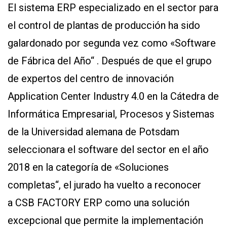
El sistema ERP especializado en el sector para
el control de plantas de producción ha sido
galardonado por segunda vez como «Software
de Fábrica del Año“ . Después de que el grupo
de expertos del centro de innovación
Application Center Industry 4.0 en la Cátedra de
CONTÁCTENOS
AYUDA
Informática Empresarial, Procesos y Sistemas
TÉRMINOS
Y
de la Universidad alemana de Potsdam
CONDICIONES
POLÍTICAS
seleccionara el software del sector en el año
DE
PRIVACIDAD
2018 en la categoría de «Soluciones
MAPA
DEL
completas“, el jurado ha vuelto a reconocer
SITIO
a CSB FACTORY ERP como una solución
QUIENES
SOMOS
excepcional que permite la implementación