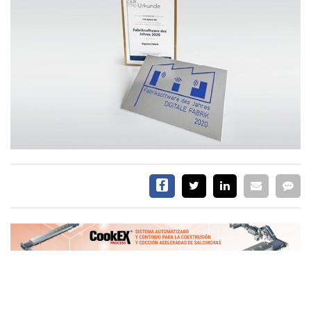
EVENTOS Y
CAPACITACIONES
DIRECTORIO
CALENDARIO
MEDIA KIT
TEMAS DESTACADOS
CARNE
FRIGORIFICO
VACAS
INVESTIGACIÓN
AGRO
CONCURSO
PREMIO
SERVICIOS