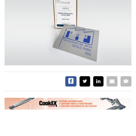
EVENTOS Y
CAPACITACIONES
DIRECTORIO
CALENDARIO
MEDIA KIT
SERVICIOS
CONTÁCTENOS
AYUDA
TÉRMINOS