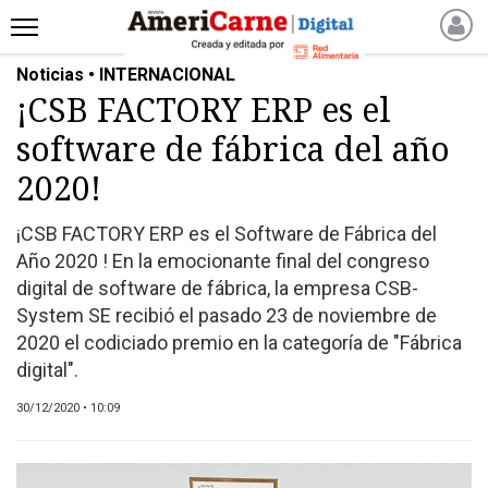
Noticias • INTERNACIONAL
INICIO
¡CSB FACTORY ERP es el
NOTICIAS RECIENTES
software de fábrica del año
NOTICIAS
ARTICULOS
2020!
PRODUCCIÓN
¡CSB FACTORY ERP es el Software de Fábrica del
PROCESO
Año 2020 ! En la emocionante final del congreso
PRODUCTO
digital de software de fábrica, la empresa CSB-
NUEVOS PRODUCTOS
System SE recibió el pasado 23 de noviembre de
2020 el codiciado premio en la categoría de "Fábrica
MARKETPLACE
digital".
REVISTAS
REVISTAS
30/12/2020 • 10:09
CATÁLOGO DE CORTES
DE CARNE VACUNA