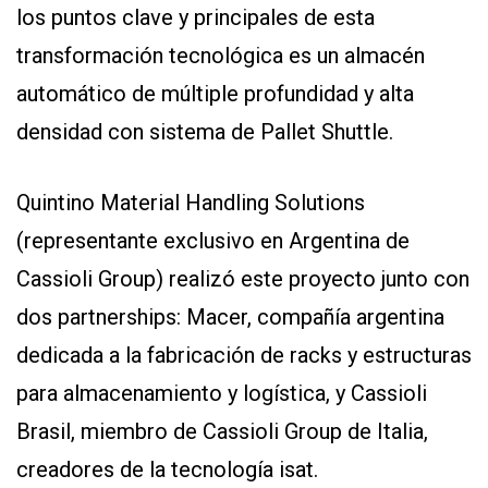
los puntos clave y principales de esta
transformación tecnológica es un almacén
automático de múltiple profundidad y alta
densidad con sistema de Pallet Shuttle.
Quintino Material Handling Solutions
CONTÁCTENOS
AYUDA
(representante exclusivo en Argentina de
TÉRMINOS
Cassioli Group) realizó este proyecto junto con
Y
CONDICIONES
dos partnerships: Macer, compañía argentina
POLÍTICAS
DE
dedicada a la fabricación de racks y estructuras
PRIVACIDAD
MAPA
para almacenamiento y logística, y Cassioli
DEL
SITIO
Brasil, miembro de Cassioli Group de Italia,
QUIENES
SOMOS
creadores de la tecnología isat.