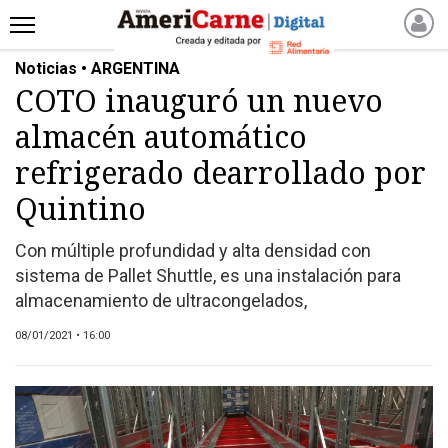
Noticias • ARGENTINA
INICIO
COTO inauguró un nuevo
NOTICIAS RECIENTES
almacén automático
NOTICIAS
ARTICULOS
refrigerado dearrollado por
PRODUCCIÓN
Quintino
PROCESO
Con múltiple profundidad y alta densidad con
PRODUCTO
sistema de Pallet Shuttle, es una instalación para
NUEVOS PRODUCTOS
almacenamiento de ultracongelados,
MARKETPLACE
08/01/2021 • 16:00
REVISTAS
REVISTAS
CATÁLOGO DE CORTES
DE CARNE VACUNA