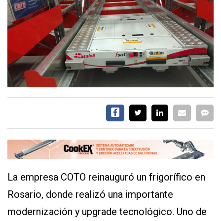
EVENTOS Y
CAPACITACIONES
DIRECTORIO
CALENDARIO
MEDIA KIT
TEMAS DESTACADOS
CARNE
FRIGORIFICO
VACAS
INVESTIGACIÓN
AGRO
CONCURSO
La empresa COTO reinauguró un frigorífico en
PREMIO
Rosario, donde realizó una importante
modernización y upgrade tecnológico. Uno de
SERVICIOS