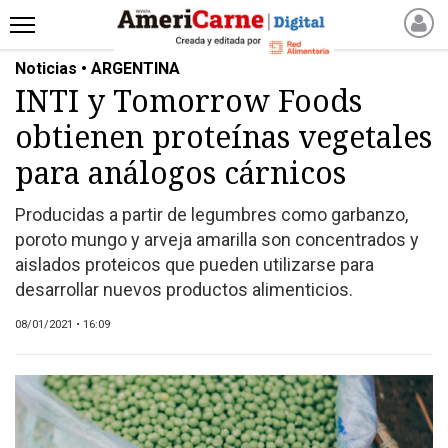
Noticias • ARGENTINA
INICIO
INTI y Tomorrow Foods
NOTICIAS RECIENTES
obtienen proteínas vegetales
NOTICIAS
ARTICULOS
para análogos cárnicos
PRODUCCIÓN
Producidas a partir de legumbres como garbanzo,
PROCESO
poroto mungo y arveja amarilla son concentrados y
PRODUCTO
aislados proteicos que pueden utilizarse para
NUEVOS PRODUCTOS
desarrollar nuevos productos alimenticios.
MARKETPLACE
08/01/2021 • 16:09
REVISTAS
REVISTAS
CATÁLOGO DE CORTES
DE CARNE VACUNA