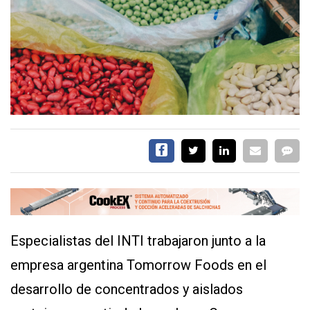
EVENTOS Y
CAPACITACIONES
DIRECTORIO
CALENDARIO
MEDIA KIT
TEMAS DESTACADOS
CARNE
FRIGORIFICO
VACAS
INVESTIGACIÓN
AGRO
Especialistas del INTI trabajaron junto a la
CONCURSO
PREMIO
empresa argentina Tomorrow Foods en el
desarrollo de concentrados y aislados
SERVICIOS