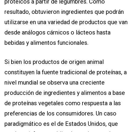
proteicos a partir de legumbres. Como
resultado, obtuvieron ingredientes que podrán
utilizarse en una variedad de productos que van
desde análogos cárnicos o lácteos hasta
bebidas y alimentos funcionales.
CONTÁCTENOS
Si bien los productos de origen animal
AYUDA
TÉRMINOS
constituyen la fuente tradicional de proteínas, a
Y
CONDICIONES
nivel mundial se observa una creciente
POLÍTICAS
DE
producción de ingredientes y alimentos a base
PRIVACIDAD
MAPA
de proteínas vegetales como respuesta a las
DEL
SITIO
preferencias de los consumidores. Un caso
QUIENES
SOMOS
paradigmático es el de Estados Unidos, que