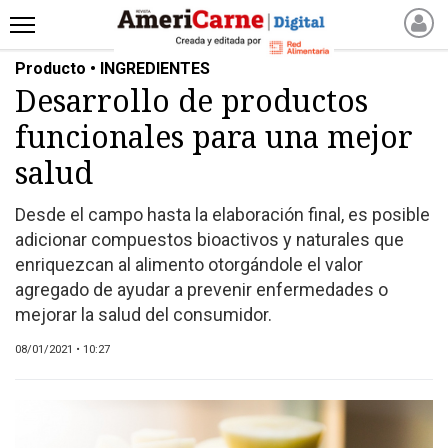
Producto • INGREDIENTES
INICIO
Desarrollo de productos
NOTICIAS RECIENTES
funcionales para una mejor
NOTICIAS
ARTICULOS
salud
PRODUCCIÓN
Desde el campo hasta la elaboración final, es posible
PROCESO
adicionar compuestos bioactivos y naturales que
PRODUCTO
enriquezcan al alimento otorgándole el valor
NUEVOS PRODUCTOS
agregado de ayudar a prevenir enfermedades o
mejorar la salud del consumidor.
MARKETPLACE
REVISTAS
08/01/2021 • 10:27
REVISTAS
CATÁLOGO DE CORTES
DE CARNE VACUNA