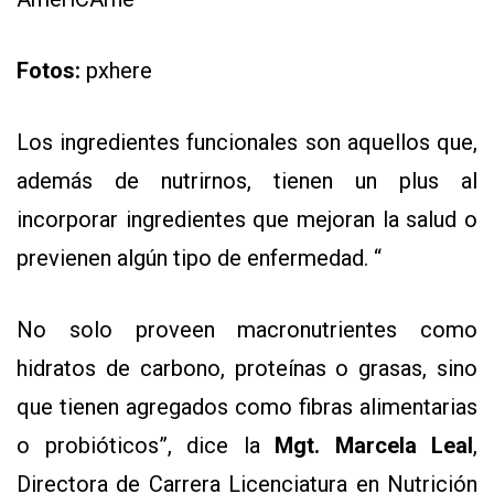
Fotos:
pxhere
Los ingredientes funcionales son aquellos que,
además de nutrirnos, tienen un plus al
CONTÁCTENOS
incorporar ingredientes que mejoran la salud o
AYUDA
previenen algún tipo de enfermedad. “
TÉRMINOS
Y
CONDICIONES
POLÍTICAS
No solo proveen macronutrientes como
DE
PRIVACIDAD
hidratos de carbono, proteínas o grasas, sino
MAPA
DEL
que tienen agregados como fibras alimentarias
SITIO
QUIENES
o probióticos”, dice la
Mgt. Marcela Leal
,
SOMOS
Directora de Carrera Licenciatura en Nutrición