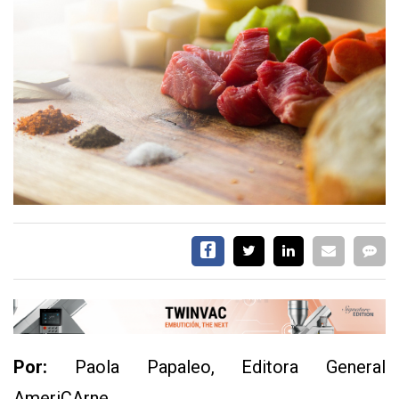
EVENTOS Y
CAPACITACIONES
DIRECTORIO
CALENDARIO
MEDIA KIT
TEMAS DESTACADOS
CARNE
FRIGORIFICO
VACAS
INVESTIGACIÓN
AGRO
CONCURSO
PREMIO
Por:
Paola Papaleo, Editora General
SERVICIOS
AmeriCArne