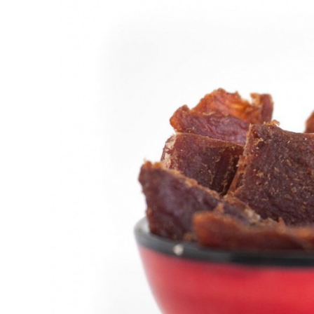
CARNE VACUNA
EVENTOS Y
CAPACITACIONES
DIRECTORIO
CALENDARIO
MEDIA KIT
SERVICIOS
CONTÁCTENOS