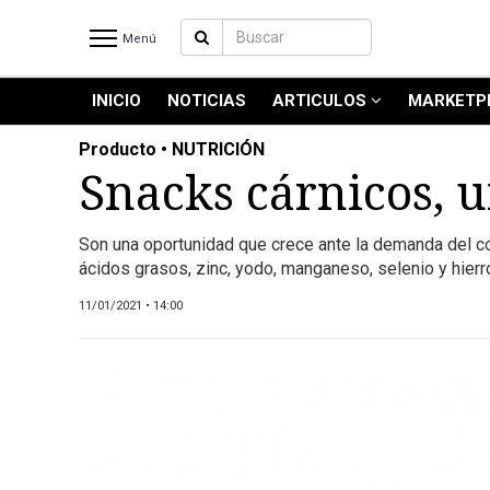
Menú
INICIO
NOTICIAS
ARTICULOS
MARKETP
INICIO
NOTICIAS RECIENTES
Producto • NUTRICIÓN
NOTICIAS
Snacks cárnicos, u
ARTICULOS
PRODUCCIÓN
Son una oportunidad que crece ante la demanda del con
ácidos grasos, zinc, yodo, manganeso, selenio y hierr
PROCESO
PRODUCTO
11/01/2021 • 14:00
NUEVOS PRODUCTOS
MARKETPLACE
REVISTAS
REVISTAS
CATÁLOGO DE CORTES DE