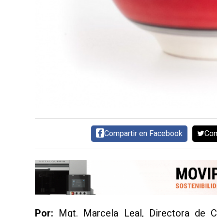
AYUDA
TÉRMINOS
Y
CONDICIONES
POLÍTICAS
DE
PRIVACIDAD
MAPA
DEL
SITIO
QUIENES
SOMOS
Compartir en Facebook
Com
Por:
Mgt. Marcela Leal, Directora de Car