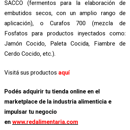
SACCO (fermentos para la elaboración de
embutidos secos, con un amplio rango de
aplicación), o Curafos 700 (mezcla de
Fosfatos para productos inyectados como:
Jamón Cocido, Paleta Cocida, Fiambre de
Cerdo Cocido, etc.).
CONTÁCTENOS
AYUDA
TÉRMINOS
Visitá sus productos
aquí
Y
CONDICIONES
POLÍTICAS
DE
Podés adquirir tu tienda online en el
PRIVACIDAD
MAPA
marketplace de la industria alimenticia e
DEL
SITIO
impulsar tu negocio
QUIENES
SOMOS
en
www.redalimentaria.com