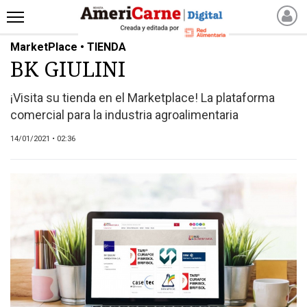
MarketPlace • TIENDA
INICIO
BK GIULINI
NOTICIAS RECIENTES
NOTICIAS
¡Visita su tienda en el Marketplace! La plataforma
ARTICULOS
comercial para la industria agroalimentaria
PRODUCCIÓN
14/01/2021 • 02:36
PROCESO
PRODUCTO
NUEVOS PRODUCTOS
MARKETPLACE
REVISTAS
REVISTAS
CATÁLOGO DE CORTES
DE CARNE VACUNA