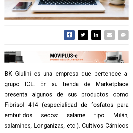
EVENTOS Y
CAPACITACIONES
DIRECTORIO
CALENDARIO
MEDIA KIT
TEMAS DESTACADOS
CARNE
FRIGORIFICO
BK Giulini es una empresa que pertenece al
VACAS
grupo ICL. En su tienda de Marketplace
INVESTIGACIÓN
presenta algunos de sus productos como
AGRO
CONCURSO
Fibrisol 414 (especialidad de fosfatos para
PREMIO
embutidos secos: salame tipo Milán,
salamines, Longanizas, etc.), Cultivos Cárnicos
SERVICIOS