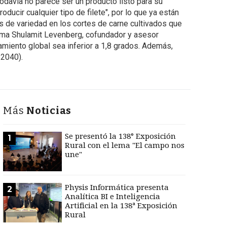
odavía no parece ser un producto listo para su
ducir cualquier tipo de filete", por lo que ya están
es de variedad en los cortes de carne cultivados que
firma Shulamit Levenberg, cofundador y asesor
ntamiento global sea inferior a 1,8 grados. Además,
a 2040).
Más
Noticias
Se presentó la 138° Exposición
1
Rural con el lema "El campo nos
une"
Physis Informática presenta
2
Analítica BI e Inteligencia
Artificial en la 138ª Exposición
Rural