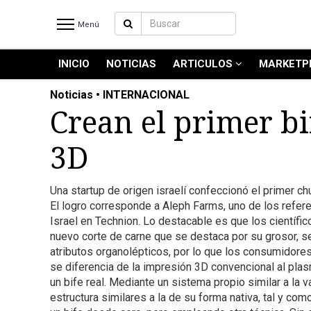
Menú
INICIO
NOTICIAS
ARTICULOS
MARKETP
INICIO
NOTICIAS RECIENTES
Noticias • INTERNACIONAL
NOTICIAS
Crean el primer b
ARTICULOS
3D
PRODUCCIÓN
PROCESO
Una startup de origen israelí confeccionó el primer ch
PRODUCTO
El logro corresponde a Aleph Farms, uno de los referen
NUEVOS PRODUCTOS
Israel en Technion. Lo destacable es que los científico
MARKETPLACE
nuevo corte de carne que se destaca por su grosor, s
atributos organolépticos, por lo que los consumidores 
REVISTAS
se diferencia de la impresión 3D convencional al plasm
REVISTAS
un bife real. Mediante un sistema propio similar a la v
estructura similares a la de su forma nativa, tal y co
CATÁLOGO DE CORTES DE