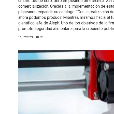
un bife desde cero, pero empleando otra técnica. Sin 
CARNE VACUNA
comercialización. Gracias a la implementación de esta 
EVENTOS Y
planeando expandir su catálogo. “Con la realización de
ahora podemos producir. Mientras miramos hacia el fut
CAPACITACIONES
científico jefe de Aleph. Uno de los objetivos de la fi
DIRECTORIO
promete seguridad alimentaria para la creciente pobl
CALENDARIO
16/02/2021 • 18:02
MEDIA KIT
SERVICIOS
CONTÁCTENOS