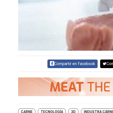
AYUDA
TÉRMINOS
Y
CONDICIONES
POLÍTICAS
DE
PRIVACIDAD
MAPA
DEL
SITIO
QUIENES
SOMOS
Compartir en Facebook
Com
CARNE
TECNOLOGÍA
3D
INDUSTRA CÁRN