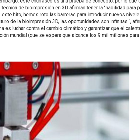
embargo, este churrasco es una prueba de concepto, por lo que t
técnica de bioimpresión en 3D afirman tener la "habilidad para pro
 este hito, hemos roto las barreras para introducir nuevos nivel
uro de la bioimpresión 3D, las oportunidades son infinitas “, a
rma es luchar contra el cambio climático y garantizar que el cale
ación mundial (que se espera que alcance los 9 mil millones par