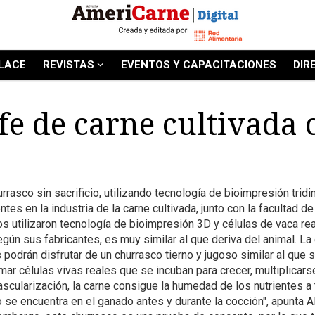
LACE
REVISTAS
EVENTOS Y CAPACITACIONES
DIR
ife de carne cultivada
urrasco sin sacrificio, utilizando tecnología de bioimpresión tri
tes en la industria de la carne cultivada, junto con la facultad d
s utilizaron tecnología de bioimpresión 3D y células de vaca real
egún sus fabricantes, es muy similar al que deriva del animal.
podrán disfrutar de un churrasco tierno y jugoso similar al que 
ar células vivas reales que se incuban para crecer, multiplicarse 
ascularización, la carne consigue la humedad de los nutrientes a 
mo se encuentra en el ganado antes y durante la cocción", apunta