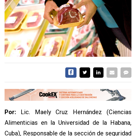
EVENTOS Y
CAPACITACIONES
DIRECTORIO
CALENDARIO
MEDIA KIT
TEMAS DESTACADOS
CARNE
FRIGORIFICO
VACAS
INVESTIGACIÓN
AGRO
CONCURSO
Por:
Lic. Maely Cruz Hernández (Ciencias
PREMIO
Alimenticias en la Universidad de la Habana,
SERVICIOS
Cuba), Responsable de la sección de seguridad