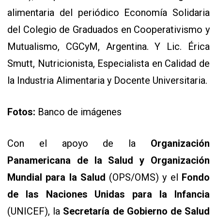
alimentaria del periódico Economía Solidaria
del Colegio de Graduados en Cooperativismo y
Mutualismo, CGCyM, Argentina. Y Lic. Érica
Smutt, Nutricionista, Especialista en Calidad de
la Industria Alimentaria y Docente Universitaria.
CONTÁCTENOS
AYUDA
Fotos:
Banco de imágenes
TÉRMINOS
Y
CONDICIONES
POLÍTICAS
Con el apoyo de la
Organización
DE
PRIVACIDAD
Panamericana de la Salud y Organización
MAPA
DEL
Mundial para la Salud
(OPS/OMS) y el
Fondo
SITIO
de las Naciones Unidas para la Infancia
QUIENES
SOMOS
(UNICEF), la
Secretaría de Gobierno de Salud