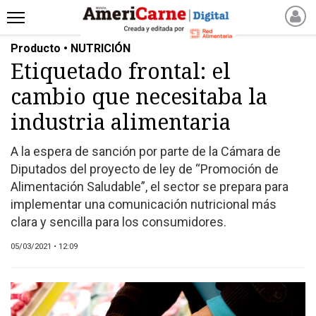
Producto • NUTRICIÓN
INICIO
Etiquetado frontal: el
NOTICIAS RECIENTES
cambio que necesitaba la
NOTICIAS
ARTICULOS
industria alimentaria
PRODUCCIÓN
A la espera de sanción por parte de la Cámara de
PROCESO
Diputados del proyecto de ley de “Promoción de
PRODUCTO
Alimentación Saludable”, el sector se prepara para
NUEVOS PRODUCTOS
implementar una comunicación nutricional más
clara y sencilla para los consumidores.
MARKETPLACE
REVISTAS
05/03/2021 • 12:09
REVISTAS
CATÁLOGO DE CORTES
DE CARNE VACUNA