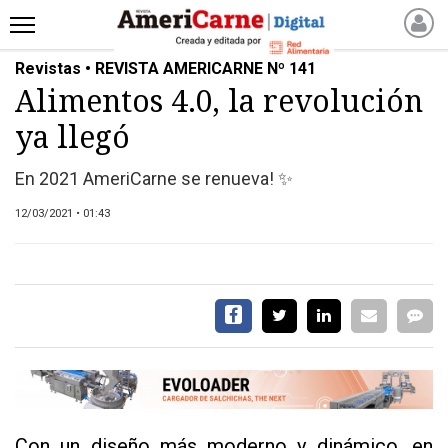
Revistas • REVISTA AMERICARNE Nº 141
INICIO
Alimentos 4.0, la revolución
NOTICIAS RECIENTES
ya llegó
NOTICIAS
ARTICULOS
En 2021 AmeriCarne se renueva! ✨
PRODUCCIÓN
12/03/2021 • 01:43
PROCESO
PRODUCTO
NUEVOS PRODUCTOS
MARKETPLACE
REVISTAS
REVISTAS
CATÁLOGO DE CORTES
DE CARNE VACUNA
Con un diseño más moderno y dinámico, en