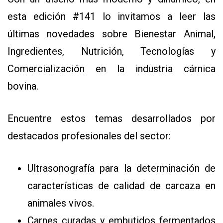
EVENTOS Y
esta edición #141 lo invitamos a leer las
CAPACITACIONES
últimas novedades sobre Bienestar Animal,
DIRECTORIO
Ingredientes, Nutrición, Tecnologías y
CALENDARIO
Comercialización en la industria cárnica
MEDIA KIT
TEMAS DESTACADOS
bovina.
CARNE
FRIGORIFICO
Encuentre estos temas desarrollados por
VACAS
destacados profesionales del sector:
INVESTIGACIÓN
AGRO
Ultrasonografía para la determinación de
CONCURSO
características de calidad de carcaza en
PREMIO
animales vivos.
SERVICIOS
Carnes curadas y embutidos fermentados