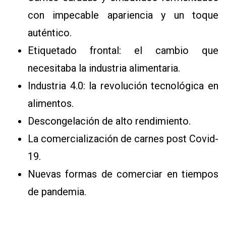
con impecable apariencia y un toque
auténtico.
Etiquetado frontal: el cambio que
necesitaba la industria alimentaria.
Industria 4.0: la revolución tecnológica en
CONTÁCTENOS
alimentos.
AYUDA
TÉRMINOS
Descongelación de alto rendimiento.
Y
CONDICIONES
La comercialización de carnes post Covid-
POLÍTICAS
19.
DE
PRIVACIDAD
Nuevas formas de comerciar en tiempos
MAPA
DEL
de pandemia.
SITIO
QUIENES
SOMOS