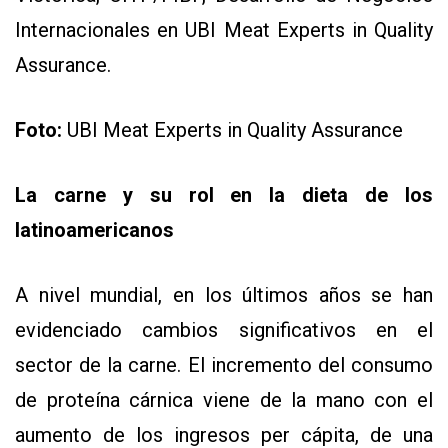
Y
Internacionales en UBI Meat Experts in Quality
CONDICIONES
POLÍTICAS
Assurance.
DE
PRIVACIDAD
MAPA
DEL
Foto:
UBI Meat Experts in Quality Assurance
SITIO
QUIENES
SOMOS
La carne y su rol en la dieta de los
latinoamericanos
A nivel mundial, en los últimos años se han
evidenciado cambios significativos en el
sector de la carne. El incremento del consumo
de proteína cárnica viene de la mano con el
aumento de los ingresos per cápita, de una