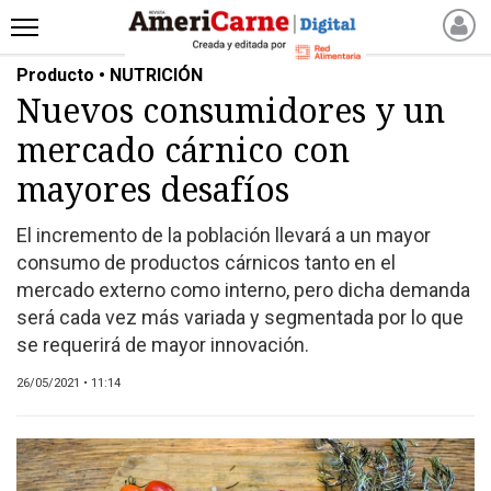
Producto • NUTRICIÓN
INICIO
Nuevos consumidores y un
NOTICIAS RECIENTES
mercado cárnico con
NOTICIAS
ARTICULOS
mayores desafíos
PRODUCCIÓN
El incremento de la población llevará a un mayor
PROCESO
consumo de productos cárnicos tanto en el
PRODUCTO
mercado externo como interno, pero dicha demanda
NUEVOS PRODUCTOS
será cada vez más variada y segmentada por lo que
se requerirá de mayor innovación.
MARKETPLACE
REVISTAS
26/05/2021 • 11:14
REVISTAS
CATÁLOGO DE CORTES
DE CARNE VACUNA