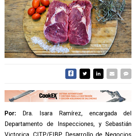
EVENTOS Y
CAPACITACIONES
DIRECTORIO
CALENDARIO
MEDIA KIT
SERVICIOS
Por:
Dra. Isara Ramírez, encargada del
CONTÁCTENOS
Departamento de Inspecciones, y Sebastián
AYUDA
Victorica, CITP/FIBP, Desarrollo de Negocios
TÉRMINOS