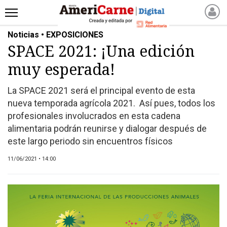
Noticias • EXPOSICIONES
INICIO
SPACE 2021: ¡Una edición
NOTICIAS RECIENTES
muy esperada!
NOTICIAS
ARTICULOS
La SPACE 2021 será el principal evento de esta
PRODUCCIÓN
nueva temporada agrícola 2021. Así pues, todos los
PROCESO
profesionales involucrados en esta cadena
alimentaria podrán reunirse y dialogar después de
PRODUCTO
este largo periodo sin encuentros físicos
NUEVOS PRODUCTOS
MARKETPLACE
11/06/2021 • 14:00
REVISTAS
REVISTAS
CATÁLOGO DE CORTES
DE CARNE VACUNA