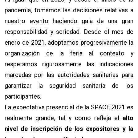
pandemia, tomamos las decisiones relativas a
nuestro evento haciendo gala de una gran
responsabilidad y seriedad. Desde el mes de
enero de 2021, adoptamos progresivamente la
organización de la feria al contexto y
CONTÁCTENOS
respetamos rigurosamente las indicaciones
AYUDA
TÉRMINOS
marcadas por las autoridades sanitarias para
Y
CONDICIONES
garantizar la seguridad sanitaria de los
POLÍTICAS
DE
participantes.
PRIVACIDAD
MAPA
La expectativa presencial de la SPACE 2021 es
DEL
SITIO
realmente grande, tal y como refleja el
alto
QUIENES
SOMOS
nivel de inscripción de los expositores y la