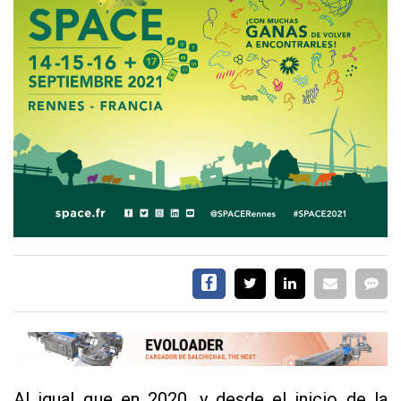
EVENTOS Y
CAPACITACIONES
DIRECTORIO
CALENDARIO
MEDIA KIT
TEMAS DESTACADOS
CARNE
FRIGORIFICO
VACAS
INVESTIGACIÓN
AGRO
CONCURSO
PREMIO
SERVICIOS
Al igual que en 2020, y desde el inicio de la