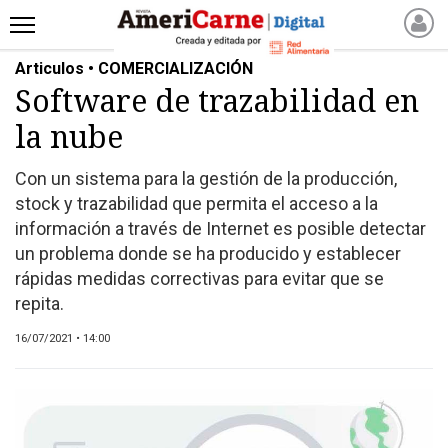
Articulos • COMERCIALIZACIÓN
INICIO
Software de trazabilidad en
NOTICIAS RECIENTES
la nube
NOTICIAS
ARTICULOS
Con un sistema para la gestión de la producción,
PRODUCCIÓN
stock y trazabilidad que permita el acceso a la
PROCESO
información a través de Internet es posible detectar
un problema donde se ha producido y establecer
PRODUCTO
rápidas medidas correctivas para evitar que se
NUEVOS PRODUCTOS
repita.
MARKETPLACE
16/07/2021 • 14:00
REVISTAS
REVISTAS
CATÁLOGO DE CORTES
DE CARNE VACUNA