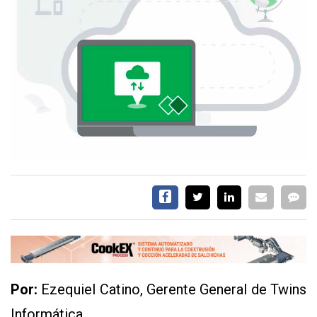
EVENTOS Y
CAPACITACIONES
DIRECTORIO
CALENDARIO
MEDIA KIT
SERVICIOS
CONTÁCTENOS
Por:
Ezequiel Catino, Gerente General de Twins
AYUDA
Informática
TÉRMINOS