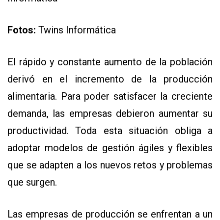
Y
CONDICIONES
POLÍTICAS
Fotos:
Twins Informática
DE
PRIVACIDAD
MAPA
DEL
El rápido y constante aumento de la población
SITIO
derivó en el incremento de la producción
QUIENES
SOMOS
alimentaria. Para poder satisfacer la creciente
demanda, las empresas debieron aumentar su
productividad. Toda esta situación obliga a
adoptar modelos de gestión ágiles y flexibles
que se adapten a los nuevos retos y problemas
que surgen.
Las empresas de producción se enfrentan a un