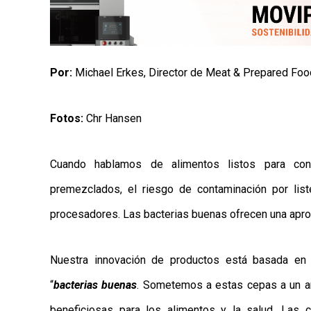
AYUDA
TÉRMINOS
Y
CONDICIONES
POLÍTICAS
Por:
Michael Erkes, Director de Meat & Prepared Fo
DE
PRIVACIDAD
MAPA
DEL
Fotos:
Chr Hansen
SITIO
QUIENES
SOMOS
Cuando hablamos de alimentos listos para co
premezclados, el riesgo de contaminación por list
procesadores. Las bacterias buenas ofrecen una aprox
Nuestra innovación de productos está basada en
“
bacterias buenas
. Sometemos a estas cepas a un a
beneficiosas para los alimentos y la salud. Las 