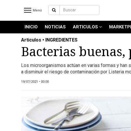
Menú
INICIO
NOTICIAS
ARTICULOS
MARKETP
INICIO
NOTICIAS RECIENTES
Articulos • INGREDIENTES
NOTICIAS
Bacterias buenas,
ARTICULOS
PRODUCCIÓN
Los microorganismos actúan en varias formas y han si
a disminuir el riesgo de contaminación por Listeria 
PROCESO
PRODUCTO
19/07/2021 • 00:00
NUEVOS PRODUCTOS
MARKETPLACE
REVISTAS
REVISTAS
CATÁLOGO DE CORTES DE