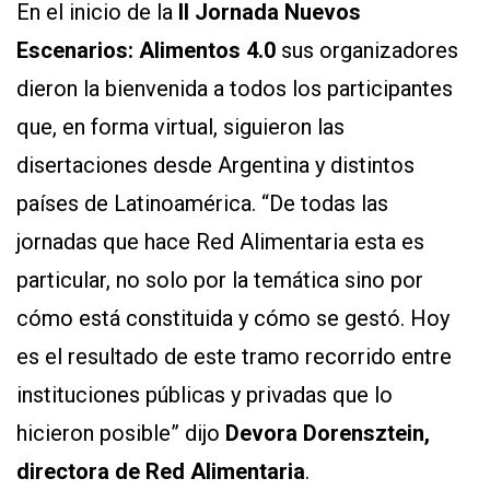
En el inicio de la
II Jornada Nuevos
Y
CONDICIONES
Escenarios: Alimentos 4.0
sus organizadores
POLÍTICAS
DE
dieron la bienvenida a todos los participantes
PRIVACIDAD
MAPA
que, en forma virtual, siguieron las
DEL
SITIO
disertaciones desde Argentina y distintos
QUIENES
SOMOS
países de Latinoamérica. “De todas las
jornadas que hace Red Alimentaria esta es
particular, no solo por la temática sino por
cómo está constituida y cómo se gestó. Hoy
es el resultado de este tramo recorrido entre
instituciones públicas y privadas que lo
hicieron posible” dijo
Devora Dorensztein,
directora de Red Alimentaria
.