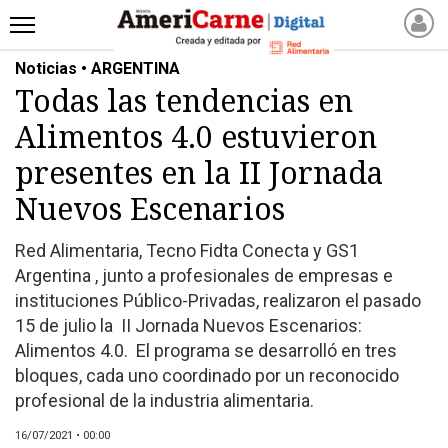
Noticias • ARGENTINA
INICIO
Todas las tendencias en
NOTICIAS RECIENTES
Alimentos 4.0 estuvieron
NOTICIAS
ARTICULOS
presentes en la II Jornada
PRODUCCIÓN
Nuevos Escenarios
PROCESO
Red Alimentaria, Tecno Fidta Conecta y GS1
PRODUCTO
Argentina , junto a profesionales de empresas e
NUEVOS PRODUCTOS
instituciones Público-Privadas, realizaron el pasado
MARKETPLACE
15 de julio la II Jornada Nuevos Escenarios:
REVISTAS
Alimentos 4.0. El programa se desarrolló en tres
bloques, cada uno coordinado por un reconocido
REVISTAS
profesional de la industria alimentaria.
CATÁLOGO DE CORTES
DE CARNE VACUNA
16/07/2021 • 00:00