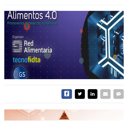
EVENTOS Y
CAPACITACIONES
DIRECTORIO
CALENDARIO
MEDIA KIT
SERVICIOS
CONTÁCTENOS
AYUDA
TÉRMINOS