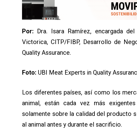
AYUDA
TÉRMINOS
Y
CONDICIONES
POLÍTICAS
Por:
Dra. Isara Ramírez, encargada del
DE
PRIVACIDAD
Victorica, CITP/FIBP, Desarrollo de Neg
MAPA
DEL
Quality Assurance.
SITIO
QUIENES
SOMOS
Foto:
UBI Meat Experts in Quality Assuran
Los diferentes países, así como los mer
animal, están cada vez más exigentes 
solamente sobre la calidad del producto 
al animal antes y durante el sacrificio.