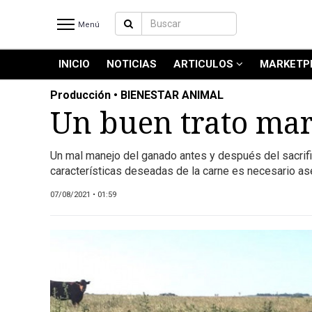
Menú
INICIO
NOTICIAS
ARTICULOS
MARKETP
INICIO
NOTICIAS RECIENTES
Producción • BIENESTAR ANIMAL
NOTICIAS
Un buen trato marc
ARTICULOS
PRODUCCIÓN
Un mal manejo del ganado antes y después del sacrifici
características deseadas de la carne es necesario as
PROCESO
PRODUCTO
07/08/2021 • 01:59
NUEVOS PRODUCTOS
MARKETPLACE
REVISTAS
REVISTAS
CATÁLOGO DE CORTES DE