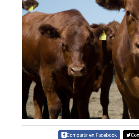
CARNE VACUNA
EVENTOS Y
CAPACITACIONES
DIRECTORIO
CALENDARIO
MEDIA KIT
TEMAS DESTACADOS
CARNE
FRIGORIFICO
VACAS
INVESTIGACIÓN
AGRO
CONCURSO
PREMIO
Compartir en Facebook
Com