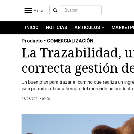
Menú
INICIO
NOTICIAS
ARTICULOS
MARKETP
INICIO
NOTICIAS RECIENTES
Producto • COMERCIALIZACIÓN
NOTICIAS
La Trazabilidad, 
ARTICULOS
correcta gestión de
PRODUCCIÓN
PROCESO
Un buen plan para trazar el camino que realiza un ing
PRODUCTO
va a permitir retirar a tiempo del mercado un producto
NUEVOS PRODUCTOS
06/08/2021 • 09:00
MARKETPLACE
REVISTAS
REVISTAS
CATÁLOGO DE CORTES DE