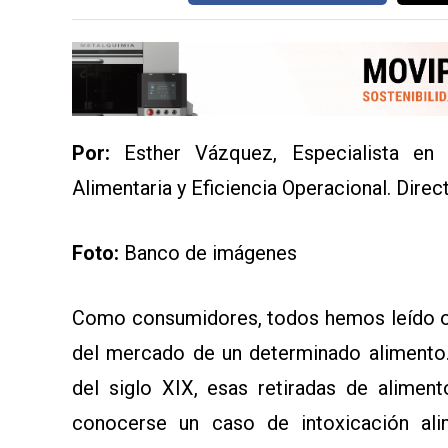
SERVICIOS
Por:
Esther Vázquez, Especialista en 
Alimentaria y Eficiencia Operacional. Dire
CONTÁCTENOS
Foto:
Banco de imágenes
AYUDA
TÉRMINOS
Y
CONDICIONES
Como consumidores, todos hemos leído o e
POLÍTICAS
DE
del mercado de un determinado alimento.
PRIVACIDAD
MAPA
del siglo XIX, esas retiradas de alimen
DEL
SITIO
conocerse un caso de intoxicación ali
QUIENES