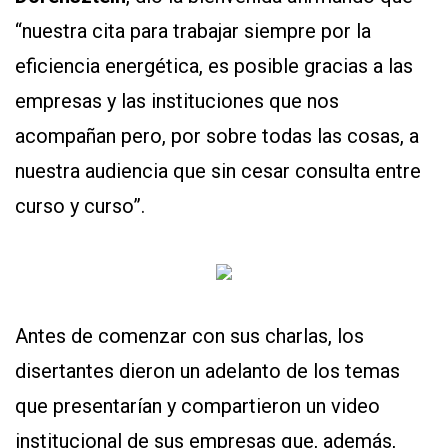
Y
“nuestra cita para trabajar siempre por la
CONDICIONES
POLÍTICAS
eficiencia energética, es posible gracias a las
DE
PRIVACIDAD
empresas y las instituciones que nos
MAPA
DEL
acompañan pero, por sobre todas las cosas, a
SITIO
QUIENES
nuestra audiencia que sin cesar consulta entre
SOMOS
curso y curso”.
Antes de comenzar con sus charlas, los
disertantes dieron un adelanto de los temas
que presentarían y compartieron un video
institucional de sus empresas que, además,