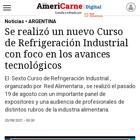
Noticias • ARGENTINA
INICIO
Se realizó un nuevo Curso
NOTICIAS RECIENTES
de Refrigeración Industrial
NOTICIAS
ARTICULOS
con foco en los avances
PRODUCCIÓN
tecnológicos
PROCESO
El Sexto Curso de Refrigeración Industrial ,
PRODUCTO
organizado por Red Alimentaria , se realizó el pasado
NUEVOS PRODUCTOS
19 de agosto con un importante panel de
MARKETPLACE
expositores y una audiencia de profesionales de
REVISTAS
distintos rubros de la industria alimentaria.
REVISTAS
20/08/2021 • 00:00
CATÁLOGO DE CORTES
DE CARNE VACUNA