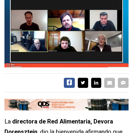
EVENTOS Y
CAPACITACIONES
DIRECTORIO
CALENDARIO
MEDIA KIT
SERVICIOS
CONTÁCTENOS
La
directora de Red Alimentaria, Devora
AYUDA
Dorensztein
, dio la bienvenida afirmando que
TÉRMINOS