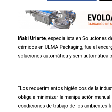
SERVICIOS
Iñaki Uriarte
, especialista en Soluciones 
cárnicos en ULMA Packaging, fue el encar
soluciones automática y semiautomática p
CONTÁCTENOS
AYUDA
TÉRMINOS
Y
CONDICIONES
POLÍTICAS
DE
“Los requerimientos higiénicos de la indus
PRIVACIDAD
MAPA
obliga a minimizar la manipulación manual 
DEL
SITIO
condiciones de trabajo de los ambientes fr
QUIENES