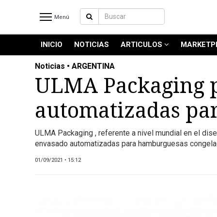
Menú
INICIO
NOTICIAS
ARTICULOS
MARKETP
INICIO
NOTICIAS RECIENTES
Noticias • ARGENTINA
NOTICIAS
ULMA Packaging p
ARTICULOS
automatizadas pa
PRODUCCIÓN
PROCESO
ULMA Packaging , referente a nivel mundial en el dise
PRODUCTO
envasado automatizadas para hamburguesas congelad
NUEVOS PRODUCTOS
01/09/2021 • 15:12
MARKETPLACE
REVISTAS
REVISTAS
CATÁLOGO DE CORTES DE