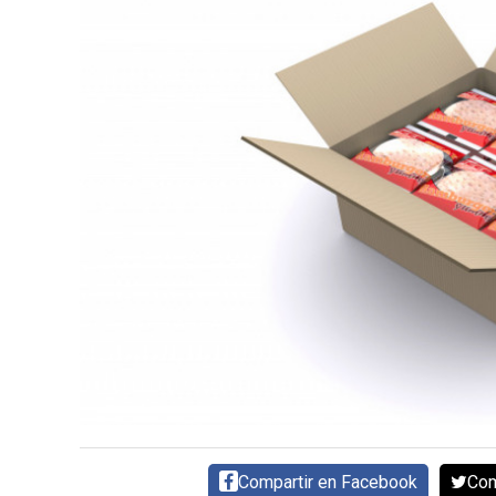
CARNE VACUNA
EVENTOS Y
CAPACITACIONES
DIRECTORIO
CALENDARIO
MEDIA KIT
TEMAS DESTACADOS
CARNE
FRIGORIFICO
VACAS
INVESTIGACIÓN
AGRO
CONCURSO
PREMIO
Compartir en Facebook
Com