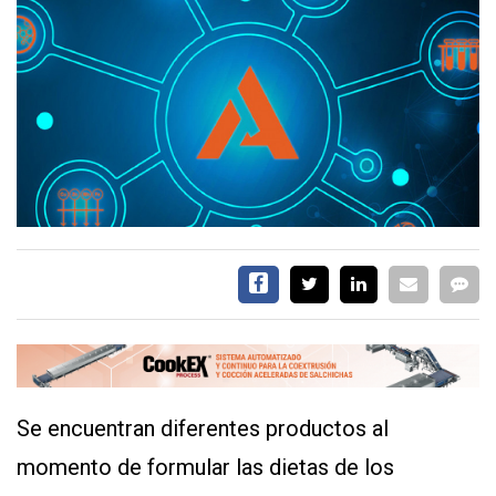
EVENTOS Y
CAPACITACIONES
DIRECTORIO
CALENDARIO
MEDIA KIT
TEMAS DESTACADOS
CARNE
FRIGORIFICO
VACAS
INVESTIGACIÓN
AGRO
CONCURSO
PREMIO
Se encuentran diferentes productos al
momento de formular las dietas de los
SERVICIOS