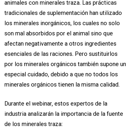
animales con minerales traza. Las prácticas
tradicionales de suplementación han utilizado
los minerales inorgánicos, los cuales no solo
son mal absorbidos por el animal sino que
afectan negativamente a otros ingredientes
esenciales de las raciones. Pero sustituirlos
CONTÁCTENOS
AYUDA
por los minerales orgánicos también supone un
TÉRMINOS
especial cuidado, debido a que no todos los
Y
CONDICIONES
minerales orgánicos tienen la misma calidad.
POLÍTICAS
DE
PRIVACIDAD
MAPA
Durante el webinar, estos expertos de la
DEL
SITIO
industria analizarán la importancia de la fuente
QUIENES
SOMOS
de los minerales traza: