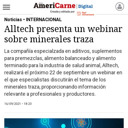
Noticias • INTERNACIONAL
INICIO
Alltech presenta un webinar
NOTICIAS RECIENTES
sobre minerales traza
NOTICIAS
ARTICULOS
La compañía especialzada en aditivos, suplementos
PRODUCCIÓN
para premezclas, alimento balanceado y alimento
PROCESO
terminado para la industria de salud animal, Alltech,
realizará el próximo 22 de septiembre un webinar en
PRODUCTO
el que especialistas discutirán el tema de los
NUEVOS PRODUCTOS
minerales traza, proporcionando información
MARKETPLACE
relevante a profesionales y productores.
REVISTAS
16/09/2021 • 18:23
REVISTAS
CATÁLOGO DE CORTES
DE CARNE VACUNA