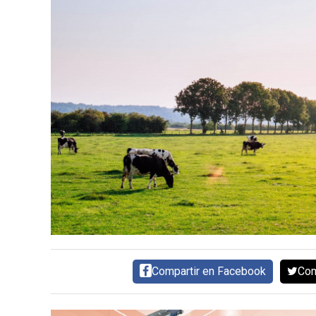
CARNE VACUNA
EVENTOS Y
CAPACITACIONES
DIRECTORIO
CALENDARIO
MEDIA KIT
TEMAS DESTACADOS
CARNE
FRIGORIFICO
VACAS
INVESTIGACIÓN
AGRO
CONCURSO
Compartir en Facebook
Com
PREMIO