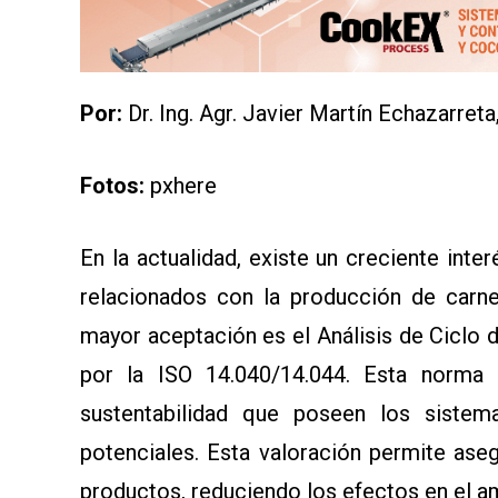
SERVICIOS
Por:
Dr. Ing. Agr. Javier Martín Echazarret
Fotos:
pxhere
En la actualidad, existe un creciente int
CONTÁCTENOS
AYUDA
relacionados con la producción de carne
TÉRMINOS
Y
mayor aceptación es el Análisis de Ciclo d
CONDICIONES
POLÍTICAS
por la ISO 14.040/14.044. Esta norma p
DE
PRIVACIDAD
sustentabilidad que poseen los sistem
MAPA
DEL
potenciales. Esta valoración permite ase
SITIO
QUIENES
productos, reduciendo los efectos en el a