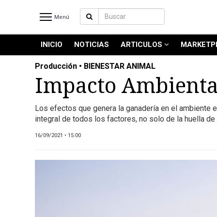
Menú
INICIO
NOTICIAS
ARTICULOS
MARKETP
INICIO
NOTICIAS RECIENTES
Producción • BIENESTAR ANIMAL
NOTICIAS
Impacto Ambiental
ARTICULOS
PRODUCCIÓN
Los efectos que genera la ganadería en el ambiente e
integral de todos los factores, no solo de la huella de
PROCESO
PRODUCTO
16/09/2021 • 15:00
NUEVOS PRODUCTOS
MARKETPLACE
REVISTAS
REVISTAS
CATÁLOGO DE CORTES DE