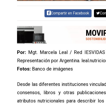
SERVICIOS
Compartir en Facebook
Com
Por:
Mgt. Marcela Leal / Red IESVIDAS (
CONTÁCTENOS
Representación por Argentina.
leal.nutric
AYUDA
TÉRMINOS
Fotos:
Banco de imágenes
Y
CONDICIONES
POLÍTICAS
DE
Desde las diferentes instituciones vincul
PRIVACIDAD
MAPA
consensos, libros y otras publicaciones
DEL
SITIO
atributos nutricionales para describir los
QUIENES