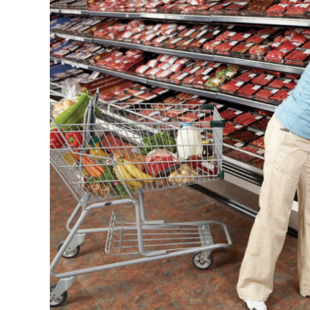
CARNE VACUNA
EVENTOS Y
CAPACITACIONES
DIRECTORIO
CALENDARIO
MEDIA KIT
TEMAS DESTACADOS
CARNE
FRIGORIFICO
VACAS
INVESTIGACIÓN
AGRO
CONCURSO
PREMIO