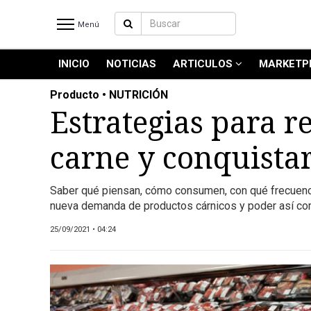
Menú
INICIO
NOTICIAS
ARTICULOS
MARKETP
INICIO
NOTICIAS RECIENTES
Producto • NUTRICIÓN
NOTICIAS
Estrategias para re
ARTICULOS
carne y conquista
PRODUCCIÓN
PROCESO
Saber qué piensan, cómo consumen, con qué frecuencia
PRODUCTO
nueva demanda de productos cárnicos y poder así comu
NUEVOS PRODUCTOS
25/09/2021 • 04:24
MARKETPLACE
REVISTAS
REVISTAS
CATÁLOGO DE CORTES DE