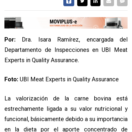
Por:
Dra. Isara Ramírez, encargada del
Departamento de Inspecciones en UBI Meat
CONTÁCTENOS
Experts in Quality Assurance.
AYUDA
TÉRMINOS
Y
Foto:
UBI Meat Experts in Quality Assurance
CONDICIONES
POLÍTICAS
DE
PRIVACIDAD
La valorización de la carne bovina está
MAPA
DEL
estrechamente ligada a su valor nutricional y
SITIO
QUIENES
funcional, básicamente debido a su importancia
SOMOS
en la dieta por el aporte concentrado de