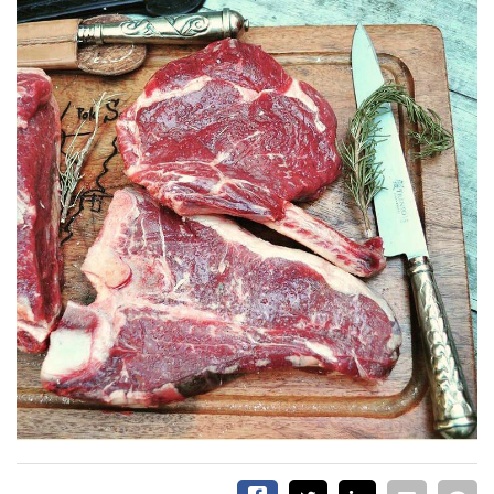
EVENTOS Y
CAPACITACIONES
DIRECTORIO
CALENDARIO
MEDIA KIT
TEMAS DESTACADOS
CARNE
FRIGORIFICO
VACAS
INVESTIGACIÓN
AGRO
CONCURSO
PREMIO
SERVICIOS