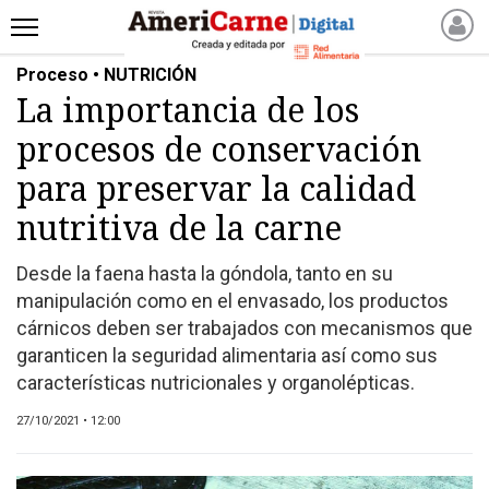
Proceso • NUTRICIÓN
INICIO
La importancia de los
NOTICIAS RECIENTES
procesos de conservación
NOTICIAS
ARTICULOS
para preservar la calidad
PRODUCCIÓN
nutritiva de la carne
PROCESO
Desde la faena hasta la góndola, tanto en su
PRODUCTO
manipulación como en el envasado, los productos
NUEVOS PRODUCTOS
cárnicos deben ser trabajados con mecanismos que
MARKETPLACE
garanticen la seguridad alimentaria así como sus
REVISTAS
características nutricionales y organolépticas.
REVISTAS
27/10/2021 • 12:00
CATÁLOGO DE CORTES
DE CARNE VACUNA