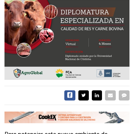
EVENTOS Y
CAPACITACIONES
DIRECTORIO
CALENDARIO
MEDIA KIT
TEMAS DESTACADOS
CARNE
FRIGORIFICO
VACAS
INVESTIGACIÓN
AGRO
CONCURSO
PREMIO
SERVICIOS