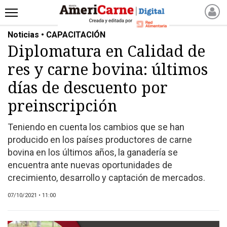
Noticias • CAPACITACIÓN
INICIO
Diplomatura en Calidad de
NOTICIAS RECIENTES
res y carne bovina: últimos
NOTICIAS
ARTICULOS
días de descuento por
PRODUCCIÓN
preinscripción
PROCESO
Teniendo en cuenta los cambios que se han
PRODUCTO
producido en los países productores de carne
NUEVOS PRODUCTOS
bovina en los últimos años, la ganadería se
MARKETPLACE
encuentra ante nuevas oportunidades de
REVISTAS
crecimiento, desarrollo y captación de mercados.
REVISTAS
07/10/2021 • 11:00
CATÁLOGO DE CORTES
DE CARNE VACUNA