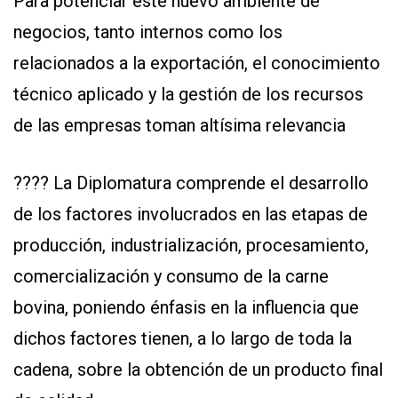
Para potenciar este nuevo ambiente de
negocios, tanto internos como los
relacionados a la exportación, el conocimiento
técnico aplicado y la gestión de los recursos
de las empresas toman altísima relevancia
CONTÁCTENOS
???? La Diplomatura comprende el desarrollo
AYUDA
TÉRMINOS
de los factores involucrados en las etapas de
Y
CONDICIONES
producción, industrialización, procesamiento,
POLÍTICAS
DE
comercialización y consumo de la carne
PRIVACIDAD
bovina, poniendo énfasis en la influencia que
MAPA
DEL
dichos factores tienen, a lo largo de toda la
SITIO
QUIENES
cadena, sobre la obtención de un producto final
SOMOS