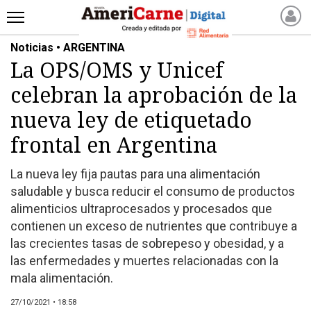
Noticias • ARGENTINA
INICIO
La OPS/OMS y Unicef
NOTICIAS RECIENTES
celebran la aprobación de la
NOTICIAS
ARTICULOS
nueva ley de etiquetado
PRODUCCIÓN
frontal en Argentina
PROCESO
La nueva ley fija pautas para una alimentación
PRODUCTO
saludable y busca reducir el consumo de productos
NUEVOS PRODUCTOS
alimenticios ultraprocesados y procesados que
MARKETPLACE
contienen un exceso de nutrientes que contribuye a
REVISTAS
las crecientes tasas de sobrepeso y obesidad, y a
las enfermedades y muertes relacionadas con la
REVISTAS
mala alimentación.
CATÁLOGO DE CORTES
DE CARNE VACUNA
27/10/2021 • 18:58