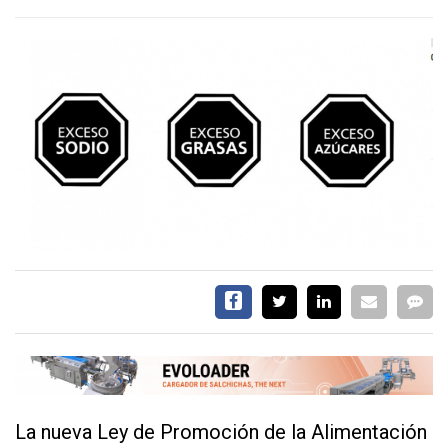
EVENTOS Y
CAPACITACIONES
DIRECTORIO
CALENDARIO
MEDIA KIT
TEMAS DESTACADOS
CARNE
FRIGORIFICO
VACAS
INVESTIGACIÓN
AGRO
CONCURSO
PREMIO
SERVICIOS
La nueva Ley de Promoción de la Alimentación