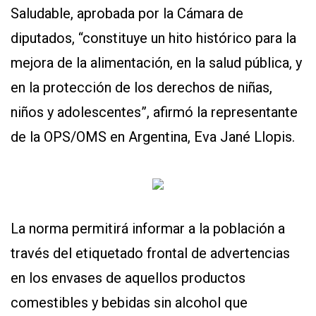
Saludable, aprobada por la Cámara de
diputados, “constituye un hito histórico para la
mejora de la alimentación, en la salud pública, y
en la protección de los derechos de niñas,
niños y adolescentes”, afirmó la representante
de la OPS/OMS en Argentina, Eva Jané Llopis.
CONTÁCTENOS
AYUDA
TÉRMINOS
Y
CONDICIONES
POLÍTICAS
DE
La norma permitirá informar a la población a
PRIVACIDAD
MAPA
través del etiquetado frontal de advertencias
DEL
SITIO
en los envases de aquellos productos
QUIENES
SOMOS
comestibles y bebidas sin alcohol que