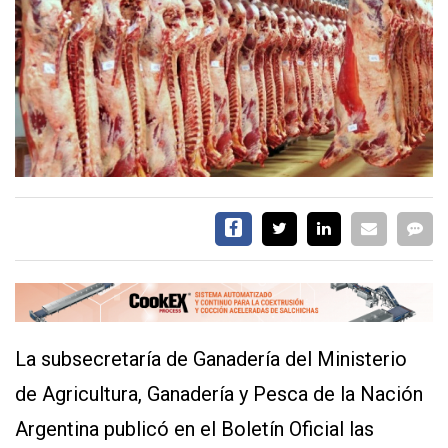
EVENTOS Y
CAPACITACIONES
DIRECTORIO
CALENDARIO
MEDIA KIT
TEMAS DESTACADOS
CARNE
FRIGORIFICO
VACAS
INVESTIGACIÓN
AGRO
CONCURSO
La subsecretaría de Ganadería del Ministerio
PREMIO
de Agricultura, Ganadería y Pesca de la Nación
Argentina publicó en el Boletín Oficial las
SERVICIOS