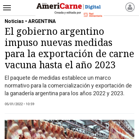
Noticias • ARGENTINA
INICIO
El gobierno argentino
NOTICIAS RECIENTES
impuso nuevas medidas
NOTICIAS
ARTICULOS
para la exportación de carne
PRODUCCIÓN
vacuna hasta el año 2023
PROCESO
El paquete de medidas establece un marco
PRODUCTO
normativo para la comercialización y exportación de
NUEVOS PRODUCTOS
la ganadería argentina para los años 2022 y 2023.
MARKETPLACE
05/01/2022 • 10:59
REVISTAS
REVISTAS
CATÁLOGO DE CORTES
DE CARNE VACUNA