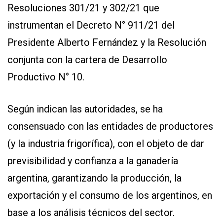
Resoluciones 301/21 y 302/21 que
instrumentan el Decreto N° 911/21 del
Presidente Alberto Fernández y la Resolución
conjunta con la cartera de Desarrollo
Productivo N° 10.
CONTÁCTENOS
AYUDA
Según indican las autoridades, se ha
TÉRMINOS
Y
consensuado con las entidades de productores
CONDICIONES
(y la industria frigorífica), con el objeto de dar
POLÍTICAS
DE
previsibilidad y confianza a la ganadería
PRIVACIDAD
MAPA
argentina, garantizando la producción, la
DEL
SITIO
exportación y el consumo de los argentinos, en
QUIENES
SOMOS
base a los análisis técnicos del sector.