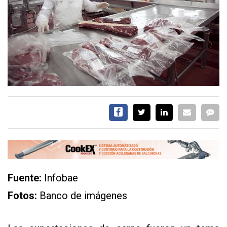
EVENTOS Y
CAPACITACIONES
DIRECTORIO
CALENDARIO
MEDIA KIT
SERVICIOS
Fuente:
Infobae
Fotos:
Banco de imágenes
CONTÁCTENOS
AYUDA
TÉRMINOS