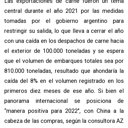
Las exportaciones de carne fueron un tema
Y
CONDICIONES
central durante el año 2021 por las medidas
POLÍTICAS
DE
tomadas por el gobierno argentino para
PRIVACIDAD
MAPA
restringir su salida, lo que lleva a cerrar el año
DEL
SITIO
con una caída en los despachos de carne hacia
QUIENES
SOMOS
el exterior de 100.000 toneladas y se espera
que el volumen de embarques totales sea por
810.000 toneladas, resultado que ahondaría la
caída del 8% en el volumen registrado en los
primeros diez meses de ese año. Si bien el
panorama internacional se posiciona de
“manera positiva para 2022″, con China a la
cabeza de las compras, según la consultora AZ