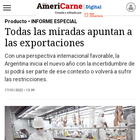
Producto • INFORME ESPECIAL
INICIO
Todas las miradas apuntan a
NOTICIAS RECIENTES
las exportaciones
NOTICIAS
ARTICULOS
Con una perspectiva internacional favorable, la
PRODUCCIÓN
Argentina inicia el nuevo año con la incertidumbre de
PROCESO
si podrá ser parte de ese contexto o volverá a sufrir
las restricciones.
PRODUCTO
NUEVOS PRODUCTOS
17/01/2022 • 13:39
MARKETPLACE
REVISTAS
REVISTAS
CATÁLOGO DE CORTES
DE CARNE VACUNA