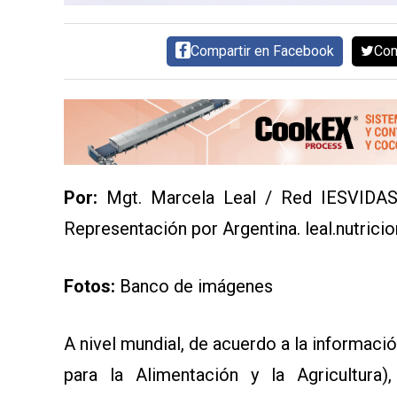
AYUDA
TÉRMINOS
Y
Compartir en Facebook
Com
CONDICIONES
POLÍTICAS
DE
PRIVACIDAD
MAPA
DEL
SITIO
QUIENES
SOMOS
Por:
Mgt. Marcela Leal / Red IESVIDAS (
Representación por Argentina.
leal.nutric
Fotos:
Banco de imágenes
A nivel mundial, de acuerdo a la informac
para la Alimentación y la Agricultura