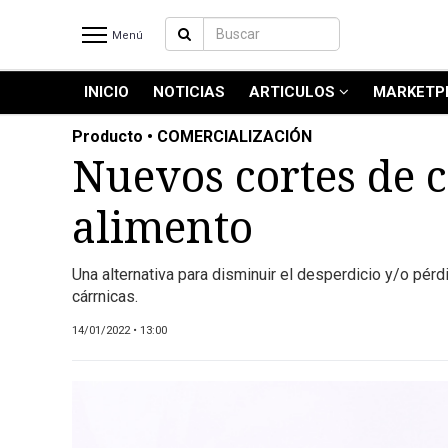
Menú
INICIO
NOTICIAS
ARTICULOS
MARKETP
INICIO
NOTICIAS RECIENTES
Producto • COMERCIALIZACIÓN
NOTICIAS
Nuevos cortes de c
ARTICULOS
alimento
PRODUCCIÓN
PROCESO
Una alternativa para disminuir el desperdicio y/o pé
PRODUCTO
cárrnicas.
NUEVOS PRODUCTOS
14/01/2022 • 13:00
MARKETPLACE
REVISTAS
REVISTAS
CATÁLOGO DE CORTES DE