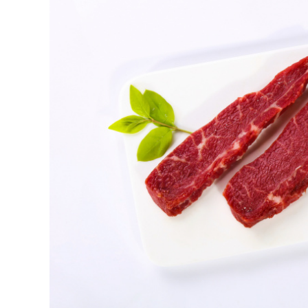
CARNE VACUNA
EVENTOS Y
CAPACITACIONES
DIRECTORIO
CALENDARIO
MEDIA KIT
SERVICIOS
CONTÁCTENOS