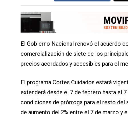
SERVICIOS
El Gobierno Nacional renovó el acuerdo co
comercialización de siete de los principal
precios acordados y accesibles para el me
CONTÁCTENOS
AYUDA
TÉRMINOS
El programa Cortes Cuidados estará vigent
Y
CONDICIONES
extenderá desde el 7 de febrero hasta el 7 d
POLÍTICAS
DE
condiciones de prórroga para el resto del 
PRIVACIDAD
MAPA
de aumento del 2% entre el 7 de marzo y el 
DEL
SITIO
QUIENES