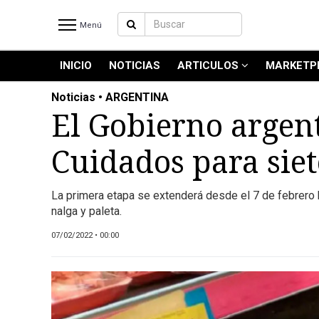
Menú
INICIO
NOTICIAS
ARTICULOS
MARKETP
INICIO
NOTICIAS RECIENTES
Noticias • ARGENTINA
NOTICIAS
El Gobierno argen
ARTICULOS
Cuidados para siet
PRODUCCIÓN
PROCESO
La primera etapa se extenderá desde el 7 de febrero ha
PRODUCTO
nalga y paleta.
NUEVOS PRODUCTOS
07/02/2022 • 00:00
MARKETPLACE
REVISTAS
REVISTAS
CATÁLOGO DE CORTES DE