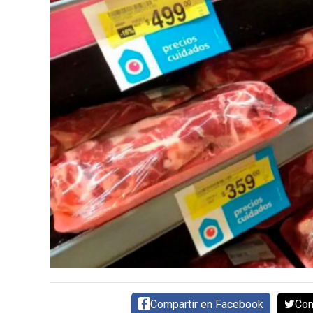
CARNE VACUNA
EVENTOS Y
CAPACITACIONES
DIRECTORIO
CALENDARIO
MEDIA KIT
TEMAS DESTACADOS
CARNE
FRIGORIFICO
VACAS
INVESTIGACIÓN
AGRO
CONCURSO
PREMIO
Compartir en Facebook
Com