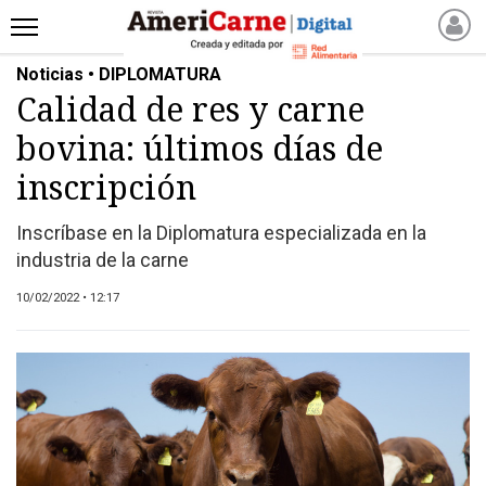
Noticias • DIPLOMATURA
INICIO
Calidad de res y carne
NOTICIAS RECIENTES
bovina: últimos días de
NOTICIAS
ARTICULOS
inscripción
PRODUCCIÓN
Inscríbase en la Diplomatura especializada en la
PROCESO
industria de la carne
PRODUCTO
10/02/2022 • 12:17
NUEVOS PRODUCTOS
MARKETPLACE
REVISTAS
REVISTAS
CATÁLOGO DE CORTES
DE CARNE VACUNA