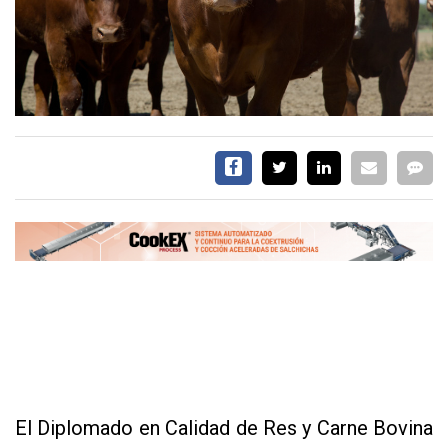
EVENTOS Y
CAPACITACIONES
DIRECTORIO
CALENDARIO
MEDIA KIT
SERVICIOS
CONTÁCTENOS
AYUDA
El Diplomado en Calidad de Res y Carne Bovina
TÉRMINOS