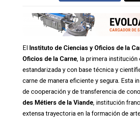
SERVICIOS
El
Instituto de Ciencias y Oficios de la C
Oficios de la Carne
, la primera institució
estandarizada y con base técnica y científi
CONTÁCTENOS
carne de manera eficiente y segura. Esta in
AYUDA
TÉRMINOS
de cooperación y de transferencia de con
Y
CONDICIONES
des Métiers de la Viande
, institución fra
POLÍTICAS
DE
extensa trayectoria en la formación de art
PRIVACIDAD
MAPA
DEL
SITIO
QUIENES