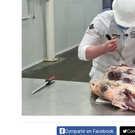
CARNE VACUNA
EVENTOS Y
CAPACITACIONES
DIRECTORIO
CALENDARIO
MEDIA KIT
TEMAS DESTACADOS
CARNE
FRIGORIFICO
VACAS
INVESTIGACIÓN
AGRO
CONCURSO
PREMIO
Compartir en Facebook
Com