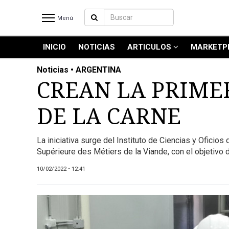
Menú
INICIO
NOTICIAS
ARTICULOS
MARKETP
INICIO
NOTICIAS RECIENTES
Noticias • ARGENTINA
NOTICIAS
CREAN LA PRIME
ARTICULOS
DE LA CARNE
PRODUCCIÓN
PROCESO
La iniciativa surge del Instituto de Ciencias y Ofici
PRODUCTO
Supérieure des Métiers de la Viande, con el objetivo de
NUEVOS PRODUCTOS
10/02/2022 • 12:41
MARKETPLACE
REVISTAS
REVISTAS
CATÁLOGO DE CORTES DE