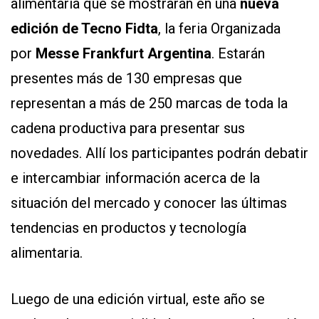
alimentaria que se mostrarán en una
nueva
edición de Tecno Fidta
, la feria Organizada
por
Messe Frankfurt Argentina
. Estarán
presentes más de 130 empresas que
representan a más de 250 marcas de toda la
cadena productiva para presentar sus
CONTÁCTENOS
novedades. Allí los participantes podrán debatir
AYUDA
TÉRMINOS
e intercambiar información acerca de la
Y
CONDICIONES
situación del mercado y conocer las últimas
POLÍTICAS
DE
tendencias en productos y tecnología
PRIVACIDAD
MAPA
alimentaria.
DEL
SITIO
QUIENES
SOMOS
Luego de una edición virtual, este año se