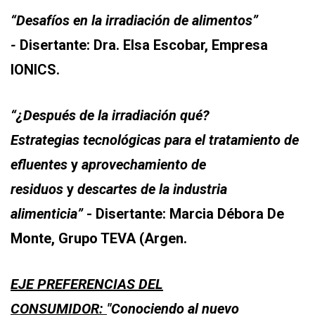
“Desafíos en la irradiación de alimen
tos
”
-
Disertante: Dra. Elsa Escobar, Empresa
IONICS.
“¿Después de la irradiación qué?
Es
tra
tegias
tecnológicas para el
tra
tamien
to de
efluen
tes
y
aprovechamien
to de
residuos
y
descar
tes de la indus
tria
alimen
ticia
”
- Disertante: Marcia Débora De
Mon
te
, Grupo TEVA (Argen.
EJE PREFERENCIAS DEL
CONSUMIDOR:
"Conociendo al nuevo