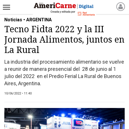
Noticias • ARGENTINA
INICIO
Tecno Fidta 2022 y la III
NOTICIAS RECIENTES
Jornada Alimentos, juntos en
NOTICIAS
ARTICULOS
La Rural
PRODUCCIÓN
La industria del procesamiento alimentario se vuelve
PROCESO
a reunir de manera presencial del 28 de junio al 1
PRODUCTO
julio del 2022 en el Predio Ferial La Rural de Buenos
NUEVOS PRODUCTOS
Aires, Argentina.
MARKETPLACE
10/06/2022 • 11:40
REVISTAS
REVISTAS
CATÁLOGO DE CORTES
DE CARNE VACUNA