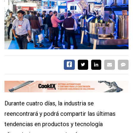
EVENTOS Y
CAPACITACIONES
DIRECTORIO
CALENDARIO
MEDIA KIT
TEMAS DESTACADOS
CARNE
FRIGORIFICO
VACAS
INVESTIGACIÓN
AGRO
Durante cuatro días, la industria se
CONCURSO
PREMIO
reencontrará y podrá compartir las últimas
tendencias en productos y tecnología
SERVICIOS