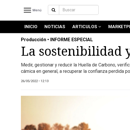
Menú
INICIO
NOTICIAS
ARTICULOS
MARKETP
INICIO
NOTICIAS RECIENTES
Producción • INFORME ESPECIAL
NOTICIAS
La sostenibilidad 
ARTICULOS
PRODUCCIÓN
Medir, gestionar y reducir la Huella de Carbono, verif
cárnica en general, a recuperar la confianza perdida po
PROCESO
PRODUCTO
26/05/2022 • 12:13
NUEVOS PRODUCTOS
MARKETPLACE
REVISTAS
REVISTAS
CATÁLOGO DE CORTES DE