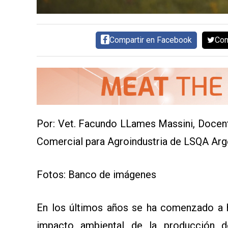
SERVICIOS
Compartir en Facebook
Com
CONTÁCTENOS
Por: Vet. Facundo LLames Massini, Docent
AYUDA
Comercial para Agroindustria de LSQA Arg
TÉRMINOS
Y
CONDICIONES
POLÍTICAS
Fotos: Banco de imágenes
DE
PRIVACIDAD
MAPA
DEL
En los últimos años se ha comenzado a 
SITIO
QUIENES
impacto ambiental de la producción d