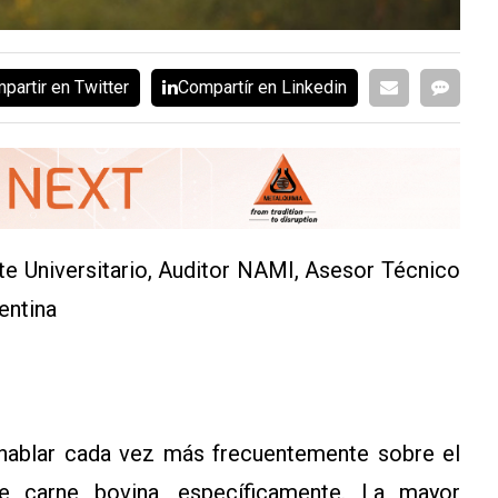
partir en Twitter
Compartír en Linkedin
e Universitario, Auditor NAMI, Asesor Técnico
entina
hablar cada vez más frecuentemente sobre el
e carne bovina, específicamente. La mayor