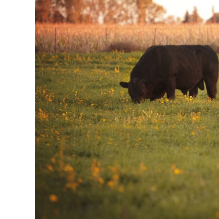
CARNE VACUNA
EVENTOS Y
CAPACITACIONES
DIRECTORIO
CALENDARIO
MEDIA KIT
TEMAS DESTACADOS
CARNE
FRIGORIFICO
VACAS
INVESTIGACIÓN
AGRO
CONCURSO
PREMIO