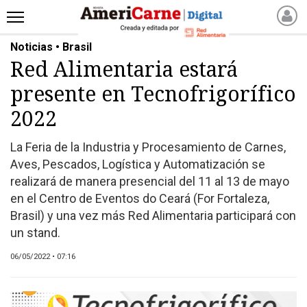
Noticias • Brasil
INICIO
Red Alimentaria estará
NOTICIAS RECIENTES
presente en Tecnofrigorífico
NOTICIAS
ARTICULOS
2022
PRODUCCIÓN
La Feria de la Industria y Procesamiento de Carnes,
PROCESO
Aves, Pescados, Logística y Automatización se
PRODUCTO
realizará de manera presencial del 11 al 13 de mayo
NUEVOS PRODUCTOS
en el Centro de Eventos do Ceará (For Fortaleza,
Brasil) y una vez más Red Alimentaria participará con
MARKETPLACE
un stand.
REVISTAS
REVISTAS
06/05/2022 • 07:16
CATÁLOGO DE CORTES
DE CARNE VACUNA