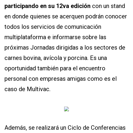
Y
participando en su 12va edición
con un stand
CONDICIONES
POLÍTICAS
en donde quienes se acerquen podrán conocer
DE
PRIVACIDAD
todos los servicios de comunicación
MAPA
DEL
multiplataforma e informarse sobre las
SITIO
próximas Jornadas dirigidas a los sectores de
QUIENES
SOMOS
carnes bovina, avícola y porcina. Es una
oportunidad también para el encuentro
personal con empresas amigas como es el
caso de Multivac.
Además, se realizará un Ciclo de Conferencias