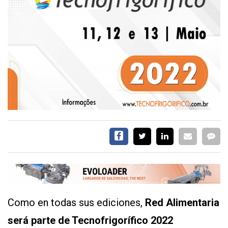
EVENTOS Y
CAPACITACIONES
DIRECTORIO
CALENDARIO
MEDIA KIT
SERVICIOS
Como en todas sus ediciones,
Red Alimentaria
CONTÁCTENOS
AYUDA
será parte de Tecnofrigorífico 2022
TÉRMINOS