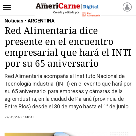
Noticias • ARGENTINA
INICIO
Red Alimentaria dice
NOTICIAS RECIENTES
presente en el encuentro
NOTICIAS
ARTICULOS
empresarial que hará el INTI
PRODUCCIÓN
por su 65 aniversario
PROCESO
Red Alimentaria acompaña al Instituto Nacional de
PRODUCTO
Tecnología Industrial (INTI) en el evento que hará por
NUEVOS PRODUCTOS
su 65 aniversario para empresas y cámaras de la
MARKETPLACE
agroindustria, en la ciudad de Paraná (provincia de
REVISTAS
Entre Ríos) desde el 30 de mayo hasta el 1° de junio.
REVISTAS
27/05/2022 • 00:00
CATÁLOGO DE CORTES
DE CARNE VACUNA