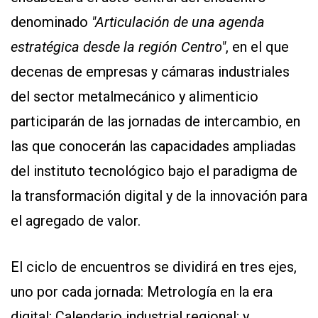
denominado
"Articulación de una agenda
estratégica desde la región Centro"
, en el que
decenas de empresas y cámaras industriales
del sector metalmecánico y alimenticio
participarán de las jornadas de intercambio, en
CONTÁCTENOS
las que conocerán las capacidades ampliadas
AYUDA
TÉRMINOS
del instituto tecnológico bajo el paradigma de
Y
CONDICIONES
la transformación digital y de la innovación para
POLÍTICAS
DE
el agregado de valor.
PRIVACIDAD
MAPA
DEL
El ciclo de encuentros se dividirá en tres ejes,
SITIO
QUIENES
uno por cada jornada: Metrología en la era
SOMOS
digital; Calendario industrial regional; y