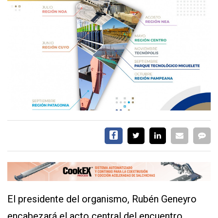
EVENTOS Y
CAPACITACIONES
DIRECTORIO
CALENDARIO
MEDIA KIT
TEMAS DESTACADOS
CARNE
FRIGORIFICO
VACAS
INVESTIGACIÓN
AGRO
CONCURSO
PREMIO
El presidente del organismo, Rubén Geneyro
SERVICIOS
encabezará el acto central del encuentro