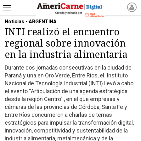
Noticias • ARGENTINA
INICIO
INTI realizó el encuentro
NOTICIAS RECIENTES
regional sobre innovación
NOTICIAS
ARTICULOS
en la industria alimentaria
PRODUCCIÓN
Durante dos jornadas consecutivas en la ciudad de
PROCESO
Paraná y una en Oro Verde, Entre Ríos, el Instituto
PRODUCTO
Nacional de Tecnología Industrial (INTI) llevó a cabo
NUEVOS PRODUCTOS
el evento “Articulación de una agenda estratégica
desde la región Centro” , en el que empresas y
MARKETPLACE
cámaras de las provincias de Córdoba, Santa Fe y
REVISTAS
Entre Ríos concurrieron a charlas de temas
REVISTAS
estratégicos para impulsar la transformación digital,
CATÁLOGO DE CORTES
innovación, competitividad y sustentabilidad de la
DE CARNE VACUNA
industria alimentaria, metalmecánica y de la