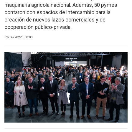
maquinaria agrícola nacional. Además, 50 pymes
EVENTOS Y
contaron con espacios de intercambio para la
CAPACITACIONES
creación de nuevos lazos comerciales y de
DIRECTORIO
cooperación público-privada.
CALENDARIO
02/06/2022 • 00:00
MEDIA KIT
TEMAS DESTACADOS
CARNE
FRIGORIFICO
VACAS
INVESTIGACIÓN
AGRO
CONCURSO
PREMIO
SERVICIOS