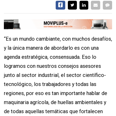
“Es un mundo cambiante, con muchos desafíos,
y la única manera de abordarlo es con una
CONTÁCTENOS
AYUDA
agenda estratégica, consensuada. Eso lo
TÉRMINOS
logramos con nuestros consejos asesores
Y
CONDICIONES
junto al sector industrial, el sector científico-
POLÍTICAS
DE
tecnológico, los trabajadores y todas las
PRIVACIDAD
MAPA
regiones, por eso es tan importante hablar de
DEL
SITIO
maquinaria agrícola, de huellas ambientales y
QUIENES
SOMOS
de todas aquellas temáticas que fortalecen