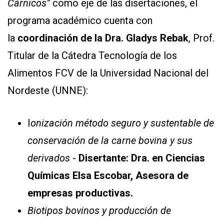
Cárnicos”
como eje de las disertaciones, el
Y
CONDICIONES
programa académico cuenta con
POLÍTICAS
DE
la
coordinación de la Dra. Glad
y
s Rebak
, Prof.
PRIVACIDAD
MAPA
Titular de la Cátedra Tecnología de los
DEL
SITIO
Alimentos FCV de la Universidad Nacional del
QUIENES
SOMOS
Nordeste (UNNE):
I
onización método seguro y sustentable de
conservación de la carne bovina y sus
derivados
-
Disertante: Dra. en
Ciencias
Químicas Elsa Escobar
, Asesora de
empresas productivas.
Biotipos bovinos y producción de