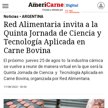
Noticias • ARGENTINA
INICIO
Red Alimentaria invita a la
NOTICIAS RECIENTES
Quinta Jornada de Ciencia y
NOTICIAS
ARTICULOS
Tecnología Aplicada en
PRODUCCIÓN
Carne Bovina
PROCESO
El próximo jueves 25 de agos to la industria cárnica
PRODUCTO
se vuelve a reunir de manera virtual en la que será la
NUEVOS PRODUCTOS
Quinta Jornada de Ciencia y Tecnología Aplicada en
MARKETPLACE
Carne Bovina, organizada por Red Alimentaria.
REVISTAS
17/08/2022 • 00:00
REVISTAS
CATÁLOGO DE CORTES
DE CARNE VACUNA