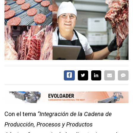
EVENTOS Y
CAPACITACIONES
DIRECTORIO
CALENDARIO
MEDIA KIT
SERVICIOS
Con el tema
“Integración de la Cadena de
CONTÁCTENOS
Producción, Procesos y Productos
AYUDA
TÉRMINOS