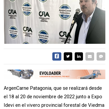
EVENTOS Y
CAPACITACIONES
DIRECTORIO
CALENDARIO
MEDIA KIT
TEMAS DESTACADOS
CARNE
FRIGORIFICO
VACAS
INVESTIGACIÓN
AGRO
CONCURSO
ArgenCarne Patagonia, que se realizará desde
PREMIO
el 18 al 20 de noviembre de 2022 junto a Expo
SERVICIOS
Idevi en el vivero provincial forestal de Viedma