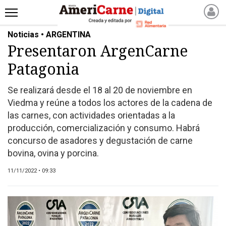
Noticias • ARGENTINA
INICIO
Presentaron ArgenCarne
NOTICIAS RECIENTES
Patagonia
NOTICIAS
ARTICULOS
Se realizará desde el 18 al 20 de noviembre en
PRODUCCIÓN
Viedma y reúne a todos los actores de la cadena de
PROCESO
las carnes, con actividades orientadas a la
producción, comercialización y consumo. Habrá
PRODUCTO
concurso de asadores y degustación de carne
NUEVOS PRODUCTOS
bovina, ovina y porcina.
MARKETPLACE
11/11/2022 • 09:33
REVISTAS
REVISTAS
CATÁLOGO DE CORTES
DE CARNE VACUNA