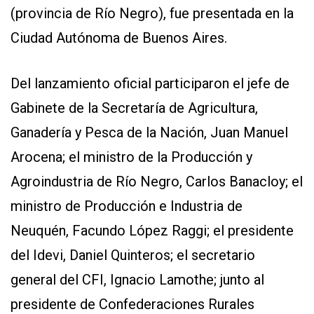
(provincia de Río Negro), fue presentada en la
Ciudad Autónoma de Buenos Aires.
Del lanzamiento oficial participaron el jefe de
Gabinete de la Secretaría de Agricultura,
Ganadería y Pesca de la Nación, Juan Manuel
CONTÁCTENOS
AYUDA
Arocena; el ministro de la Producción y
TÉRMINOS
Y
Agroindustria de Río Negro, Carlos Banacloy; el
CONDICIONES
POLÍTICAS
ministro de Producción e Industria de
DE
PRIVACIDAD
Neuquén, Facundo López Raggi; el presidente
MAPA
del Idevi, Daniel Quinteros; el secretario
DEL
SITIO
general del CFI, Ignacio Lamothe; junto al
QUIENES
SOMOS
presidente de Confederaciones Rurales