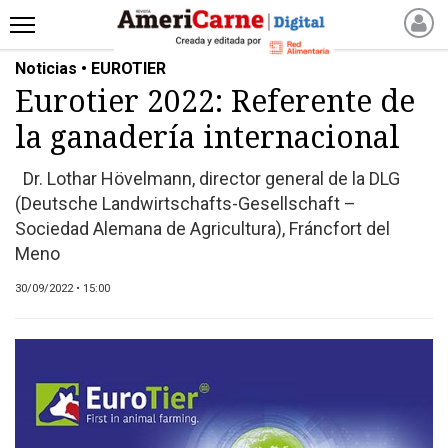
Noticias • EUROTIER
INICIO
Eurotier 2022: Referente de
NOTICIAS RECIENTES
la ganadería internacional
NOTICIAS
ARTICULOS
Dr. Lothar Hövelmann, director general de la DLG
PRODUCCIÓN
(Deutsche Landwirtschafts-Gesellschaft –
PROCESO
Sociedad Alemana de Agricultura), Fráncfort del
Meno
PRODUCTO
NUEVOS PRODUCTOS
30/09/2022 • 15:00
MARKETPLACE
REVISTAS
REVISTAS
CATÁLOGO DE CORTES
DE CARNE VACUNA