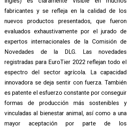
inglés) es claramente visible en muchos
Y
CONDICIONES
fabricantes y se refleja en la calidad de los
POLÍTICAS
DE
nuevos productos presentados, que fueron
PRIVACIDAD
evaluados exhaustivamente por el jurado de
MAPA
DEL
SITIO
expertos internacionales de la Comisión de
QUIENES
Novedades de la DLG. Las novedades
SOMOS
registradas para EuroTier 2022 reflejan todo el
espectro del sector agrícola. La capacidad
innovadora se deja sentir con fuerza. También
es patente el esfuerzo constante por conseguir
formas de producción más sostenibles y
vinculadas al bienestar animal, así como a una
mayor aceptación por parte de los