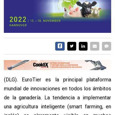
EVENTOS Y
CAPACITACIONES
DIRECTORIO
CALENDARIO
MEDIA KIT
SERVICIOS
(DLG). EuroTier es la principal plataforma
mundial de innovaciones en todos los ámbitos
de la ganadería. La tendencia a implementar
CONTÁCTENOS
una agricultura inteligente (smart farming, en
AYUDA
TÉRMINOS